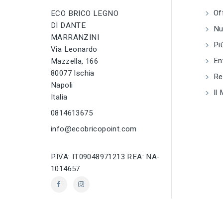
profili
Paraspigoli e
profili
Of
ECO BRICO LEGNO
DI DANTE
tune
TIPO
Nuo
tune
TIPO
Paraspigoli e
MARRANZINI
profili
Paraspigoli e
Più
Via Leonardo
profili
En
Mazzella, 166
tune
RC LABEL
80077 Ischia
tune
RC LABEL
Disponibile onlin
Reg
Disponibile online
Napoli
Il 
Italia
0814613675
info@ecobricopoint.com
P.IVA: IT09048971213 REA: NA-
1014657