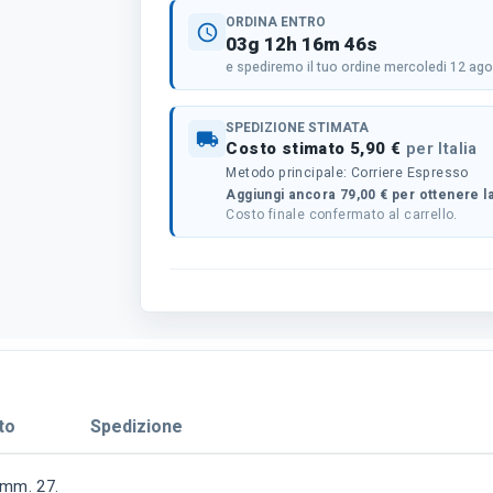
ORDINA ENTRO
schedule
03g 12h 16m 45s
e spediremo il tuo ordine mercoledi 12 ag
SPEDIZIONE STIMATA
local_shipping
Costo stimato 5,90 €
per Italia
Metodo principale: Corriere Espresso
Aggiungi ancora 79,00 € per ottenere la
Costo finale confermato al carrello.
to
Spedizione
 mm. 27.