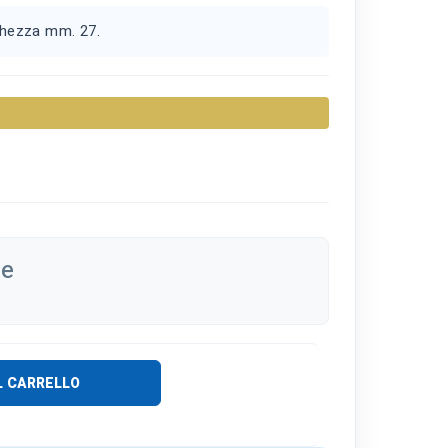
rghezza mm. 27.
se
L CARRELLO