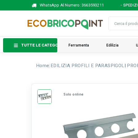
WhatsApp Al Numero:
3663593211
- SPEDIZ
TUTTE LE CATEGORIE
Ferramenta
Edilizia
U
Home
EDILIZIA
PROFILI E PARASPIGOLI
PROF
Solo online