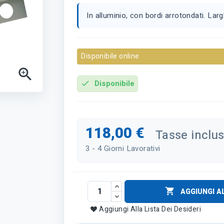
In alluminio, con bordi arrotondati. La
Disponibile online

Disponibile
check
118,00 €
Tasse inclu
3 - 4 Giorni Lavorativi

AGGIUNGI A
Aggiungi Alla Lista Dei Desideri