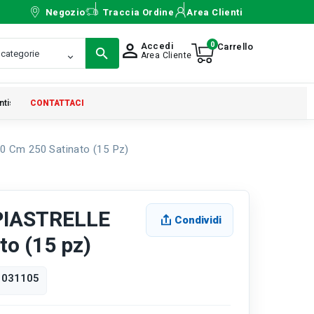
Negozio
Traccia Ordine
Area Clienti
0
Accedi
person_outline
Area Cliente
ntistica
CONTATTACI
Cm 250 Satinato (15 Pz)
PIASTRELLE
Condividi
o (15 pz)
1031105