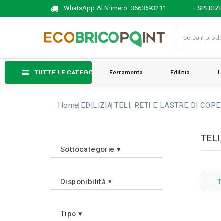
WhatsApp Al Numero:
3663593211
- SPEDIZ
TUTTE LE CATEGORIE
Ferramenta
Edilizia
U
Home
EDILIZIA
TELI, RETI E LASTRE DI COP
TELI
Sottocategorie
▾
Disponibilità
▾
T
Tipo
▾