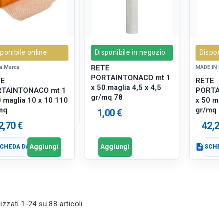
ponibile online
Disponibile in negozio
Dispon
RETE
a Marca
MADE IN 
PORTAINTONACO mt 1
TE
RETE
x 50 maglia 4,5 x 4,5
TAINTONACO mt 1
PORTA
gr/mq 78
0 maglia 10 x 10 110
x 50 ma
mq
gr/mq
1,00 €
2,70 €
42,2
Aggiungi
Aggiungi
CHEDA DATI
description
SCHE
izzati 1-24 su 88 articoli