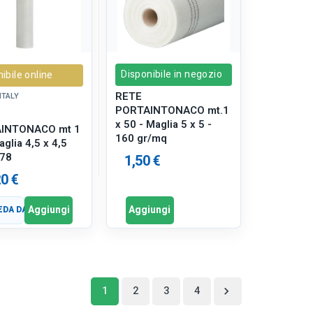
Disponibile in negozio
ibile online
RETE
ITALY
PORTAINTONACO mt.1
x 50 - Maglia 5 x 5 -
INTONACO mt 1
160 gr/mq
glia 4,5 x 4,5
 78
1,50 €
0 €
Aggiungi
Aggiungi
DA DATI
1
2
3
4
