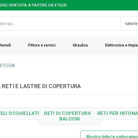
IONE GRATUITA A PARTIRE DA €79,00
tensili
Pitture e vernici
Idraulica
Elettronica e Impia
ERTURA
, RETI E LASTRE DI COPERTURA
ELI OCCHIELLATI
RETI DI COPERTURA E
RETI PER INTON
BALCONI
Mostra tutte le sottocateg