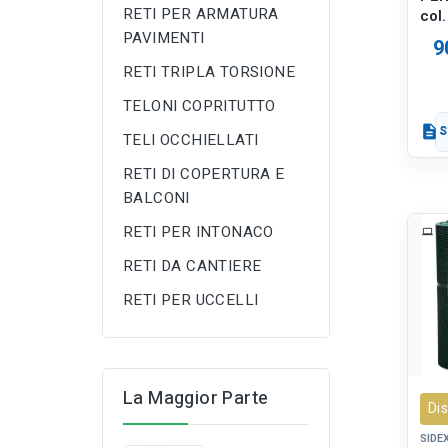
RETI PER ARMATURA
col.
PAVIMENTI
9
RETI TRIPLA TORSIONE
TELONI COPRITUTTO
description
S
TELI OCCHIELLATI
RETI DI COPERTURA E
BALCONI
RETI PER INTONACO
S
RETI DA CANTIERE
RETI PER UCCELLI
La Maggior Parte
Dis
SIDE