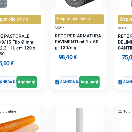
Disponibile online
ponibile online
Dispon
AKIFIX
X
SIDEX
RETE PER ARMATURA
E PASTORALE
RETE 
PAVIMENTI mt 1 x 50 -
/9/15 Filo Ø mm.
DELIM
gr.130/mq
/2,2 - H. cm 120 x
CANTIE
 50
98,40 €
75,0
5,60 €
Aggiungi
Aggiungi
CHEDA DATI
description
SCHEDA DATI
description
SCHE
olo online
Solo 