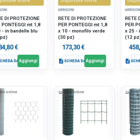
ponibile online
Disponibile online
Dispon
GONI
ARRIGONI
ARRIGON
E DI PROTEZIONE
RETE DI PROTEZIONE
RETE 
 PONTEGGI mt 1,8
PER PONTEGGI mt 1,8
PER P
 - in bandelle blu
x 10 - monofilo verde
x 25 - 
 pz)
(30 pz)
(12 pz
84,80 €
173,30 €
458
Aggiungi
Aggiungi
CHEDA DATI
description
SCHEDA DATI
description
SCHE
olo online
Solo online
Solo 