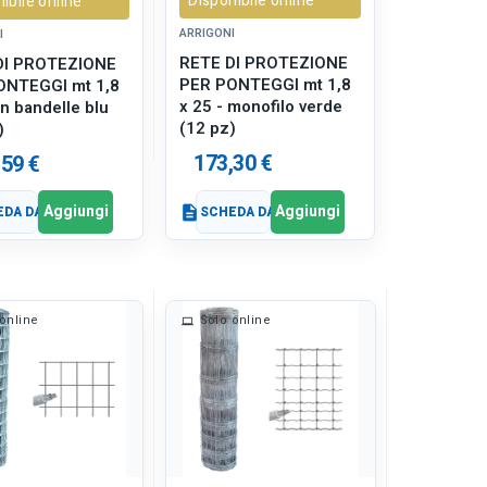
Disponibile online
ibile online
ARRIGONI
I
RETE DI PROTEZIONE
DI PROTEZIONE
PER PONTEGGI mt 1,8
ONTEGGI mt 1,8
x 25 - monofilo verde
in bandelle blu
(12 pz)
)
173,30 €
,59 €
Aggiungi
Aggiungi
DA DATI
description
SCHEDA DATI
online
Solo online