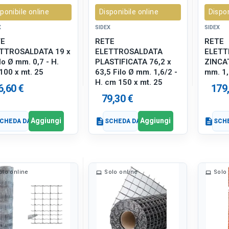
ponibile online
Disponibile online
Dispon
X
SIDEX
SIDEX
TE
RETE
RETE
TTROSALDATA 19 x
ELETTROSALDATA
ELETT
lo Ø mm. 0,7 - H.
PLASTIFICATA 76,2 x
ZINCAT
100 x mt. 25
63,5 Filo Ø mm. 1,6/2 -
mm. 1,
H. cm 150 x mt. 25
6,60 €
179
79,30 €
Aggiungi
Aggiungi
CHEDA DATI
description
SCHEDA DATI
description
SCHE
olo online
Solo online
Solo 