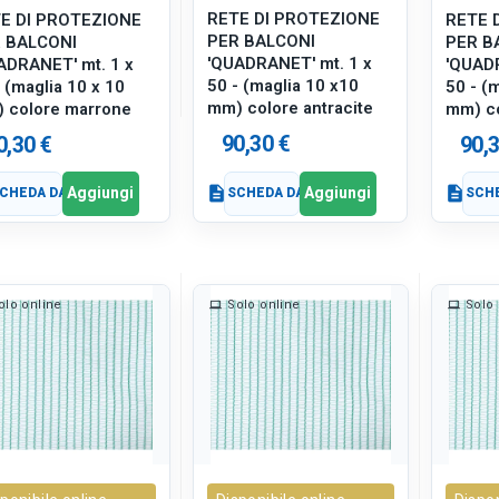
RETE DI PROTEZIONE
E DI PROTEZIONE
RETE 
PER BALCONI
 BALCONI
PER B
'QUADRANET' mt. 1 x
ADRANET' mt. 1 x
'QUADR
50 - (maglia 10 x10
 (maglia 10 x 10
50 - (
mm) colore antracite
 colore marrone
mm) co
90,30 €
0,30 €
90,3
Aggiungi
Aggiungi
CHEDA DATI
description
SCHEDA DATI
description
SCHE
olo online
Solo online
Solo 