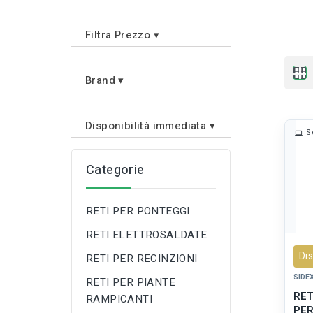
Filtra Prezzo
▾
apps
Brand
▾
Disponibilità immediata
▾
S
Categorie
RETI PER PONTEGGI
RETI ELETTROSALDATE
Dis
RETI PER RECINZIONI
SIDE
RETI PER PIANTE
RET
RAMPICANTI
PER