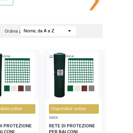

Nome, da A a Z
Ordina per:
online
Solo online
ibile online
Disponibile online
SIDEX
DI PROTEZIONE
RETE DI PROTEZIONE
ALCONI
PER BALCONI