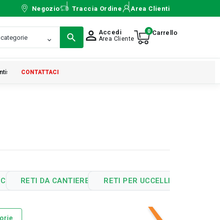
Negozio
Traccia Ordine
Area Clienti
0
Accedi
person_outline
Area Cliente
ntistica
CONTATTACI
›
ACO
RETI DA CANTIERE
RETI PER UCCELLI
RETI PER
orie