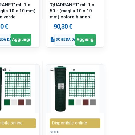
ANET' mt. 1 x
'QUADRANET' mt. 1 x
glia 10 x 10 mm)
50 - (maglia 10 x 10
re verde
mm) colore bianco
0 €
90,30 €
Aggiungi
Aggiungi
DA DATI
description
SCHEDA DATI
online
Solo online
ibile online
Disponibile online
SIDEX