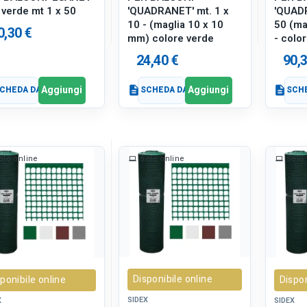
 verde mt 1 x 50
'QUADRANET' mt. 1 x
'QUADR
10 - (maglia 10 x 10
50 (ma
0,30 €
mm) colore verde
- colo
24,40 €
90,3
Aggiungi
Aggiungi
CHEDA DATI
description
SCHEDA DATI
description
SCHE
olo online
Solo online
Solo 
Disponibile online
ponibile online
Dispon
SIDEX
X
SIDEX