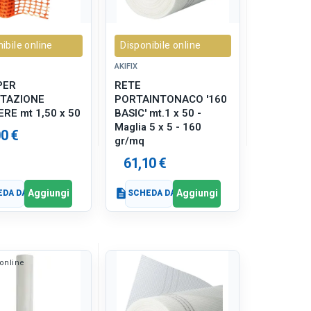
ibile online
Disponibile online
AKIFIX
PER
RETE
ITAZIONE
PORTAINTONACO '160
RE mt 1,50 x 50
BASIC' mt.1 x 50 -
Maglia 5 x 5 - 160
0 €
gr/mq
61,10 €
Aggiungi
Aggiungi
DA DATI
description
SCHEDA DATI
online