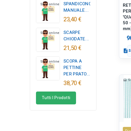
SPANDICONCIME
Solo online
RET
MANUALE...
PER
'QU
23,40 €
50 -
mm)
SCARPE
Solo online
9
CHIODATE...
21,50 €
description
S
SCOPA A
Solo online
PETTINE
PER PRATO...
S
38,70 €
Tutti I Prodotti