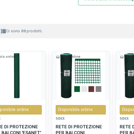
view_list
Ci sono 88 prodotti.
olo online
Solo online
Solo 
ponibile online
Disponibile online
Dispon
X
SIDEX
SIDEX
E DI PROTEZIONE
RETE DI PROTEZIONE
RETE 
 BALCONI 'ESANET'
PER BALCONI
PER B