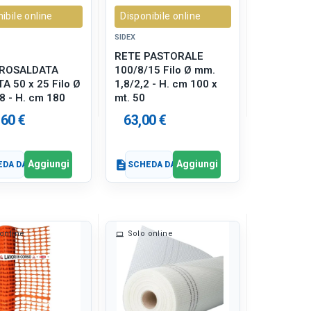
ibile online
Disponibile online
SIDEX
RETE PASTORALE
ROSALDATA
100/8/15 Filo Ø mm.
A 50 x 25 Filo Ø
1,8/2,2 - H. cm 100 x
8 - H. cm 180
mt. 50
,60 €
63,00 €
Aggiungi
Aggiungi
DA DATI
description
SCHEDA DATI
online
Solo online