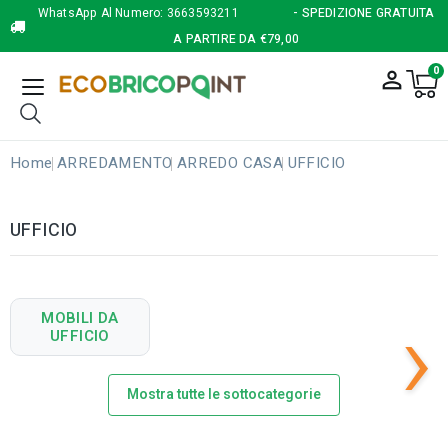
WhatsApp Al Numero:
3663593211
- SPEDIZIONE GRATUITA
A PARTIRE DA €79,00
0
person_outline
Home
ARREDAMENTO
ARREDO CASA
UFFICIO
UFFICIO
›
MOBILI DA
UFFICIO
Mostra tutte le sottocategorie