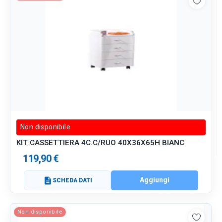
Non disponibile
KIT CASSETTIERA 4C.C/RUO 40X36X65H BIANC
119,90 €
Aggiungi
description
SCHEDA DATI
Non disponibile