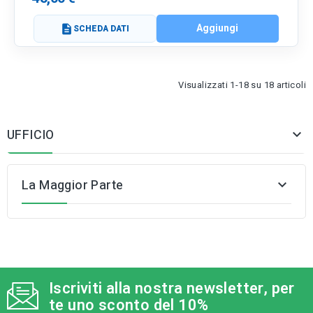
Aggiungi
description
SCHEDA DATI
Visualizzati 1-18 su 18 articoli
UFFICIO

La Maggior Parte

Iscriviti alla nostra newsletter, per
te uno sconto del 10%