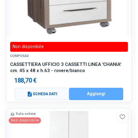
Non disponibile
COMPOSAD
CASSETTIERA UFFICIO 3 CASSETTI LINEA 'CHANIA'
cm. 45 x 48 x h.63 - rovere/bianco
188,70 €
Aggiungi
description
SCHEDA DATI
Solo online
Non disponibile