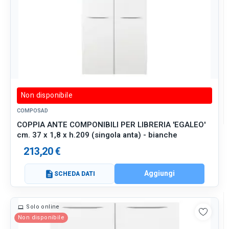
Non disponibile
COMPOSAD
COPPIA ANTE COMPONIBILI PER LIBRERIA 'EGALEO'
cm. 37 x 1,8 x h.209 (singola anta) - bianche
213,20 €
Aggiungi
description
SCHEDA DATI
Solo online
Non disponibile