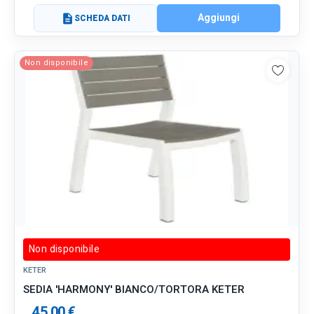
Aggiungi
description
SCHEDA DATI
Non disponibile
Non disponibile
KETER
SEDIA 'HARMONY' BIANCO/TORTORA KETER
45,00 €