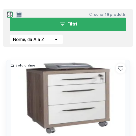
apps
view_list
Ci sono 18 prodotti.
filter_list
Filtri

Nome, da A a Z
Solo online