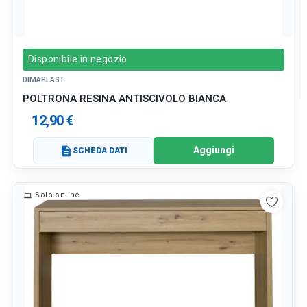
Disponibile in negozio
DIMAPLAST
POLTRONA RESINA ANTISCIVOLO BIANCA
12,90 €
Aggiungi
description
SCHEDA DATI
Solo online