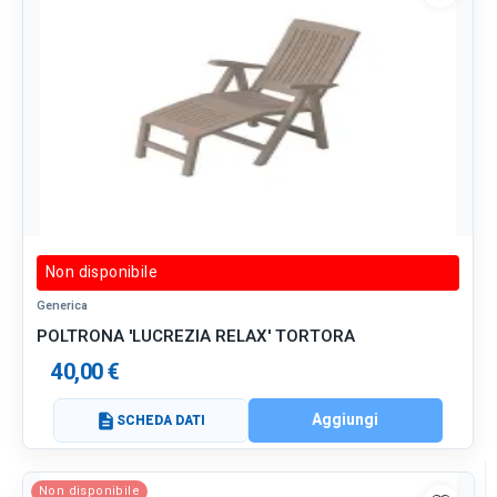
Non disponibile
Generica
POLTRONA 'LUCREZIA RELAX' TORTORA
40,00 €
Aggiungi
description
SCHEDA DATI
Non disponibile