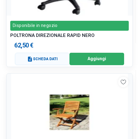
Disponibile in negozio
POLTRONA DIREZIONALE RAPID NERO
62,50 €
Aggiungi
description
SCHEDA DATI