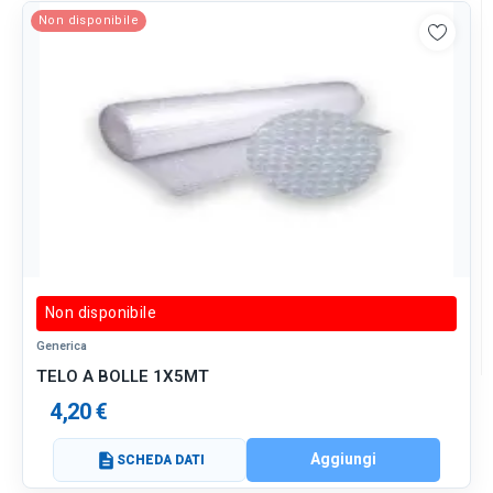
Non disponibile
Non disponibile
Generica
TELO A BOLLE 1X5MT
4,20 €
Aggiungi
description
SCHEDA DATI