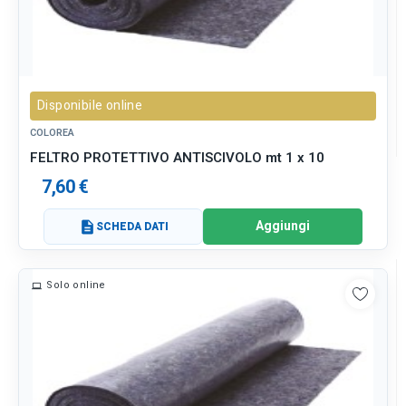
Disponibile online
COLOREA
FELTRO PROTETTIVO ANTISCIVOLO mt 1 x 10
7,60 €
Aggiungi
description
SCHEDA DATI
Solo online