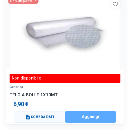
Non disponibile
Non disponibile
Generica
TELO A BOLLE 1X10MT
6,90 €
Aggiungi
description
SCHEDA DATI