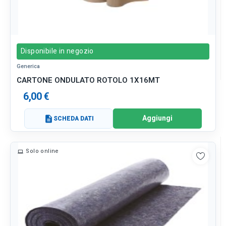
Disponibile in negozio
Generica
CARTONE ONDULATO ROTOLO 1X16MT
6,00 €
Aggiungi
description
SCHEDA DATI
Solo online