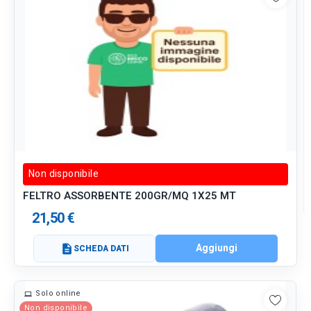
Non disponibile
FELTRO ASSORBENTE 200GR/MQ 1X25 MT
21,50 €
Aggiungi
description
SCHEDA DATI
Solo online
Non disponibile