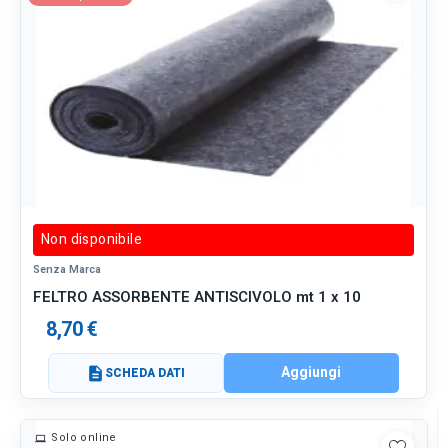
Non disponibile
Senza Marca
FELTRO ASSORBENTE ANTISCIVOLO mt 1 x 10
8,70 €
Aggiungi
description
SCHEDA DATI
Solo online