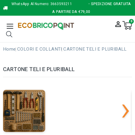
WhatsApp Al Numero:
3663593211
- SPEDIZIONE GRATUITA
A PARTIRE DA €79,00
0
person_outline
Home
COLORI E COLLANTI
CARTONE TELI E PLURIBALL
CARTONE TELI E PLURIBALL
›