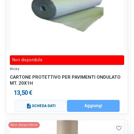
Non disponibile
Blinky
CARTONE PROTETTIVO PER PAVIMENTI ONDULATO
MT. 20X1H
13,50 €
Aggiungi
description
SCHEDA DATI
Non disponibile