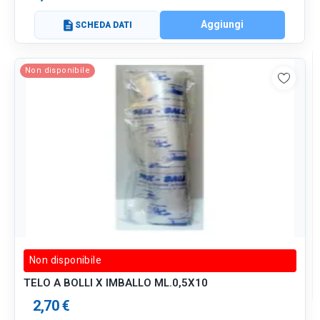
Aggiungi
description
SCHEDA DATI
Non disponibile
Non disponibile
TELO A BOLLI X IMBALLO ML.0,5X10
2,70 €