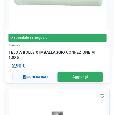
Disponibile in negozio
Generica
TELO A BOLLE X IMBALLAGGIO CONFEZIONE MT
1,0X5
2,90 €
Aggiungi
description
SCHEDA DATI