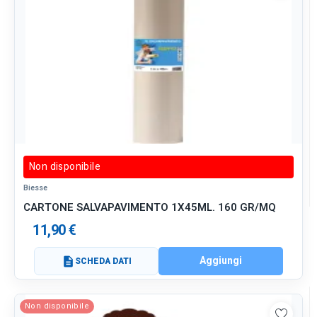
Non disponibile
Biesse
CARTONE SALVAPAVIMENTO 1X45ML. 160 GR/MQ
11,90 €
Aggiungi
description
SCHEDA DATI
Non disponibile