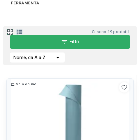
FERRAMENTA
apps
view_list
Ci sono 19 prodotti.
filter_list
Filtri

Nome, da A a Z
Solo online