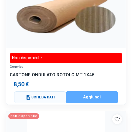
Non disponibile
Generico
CARTONE ONDULATO ROTOLO MT 1X45
8,50 €
Aggiungi
description
SCHEDA DATI
Non disponibile