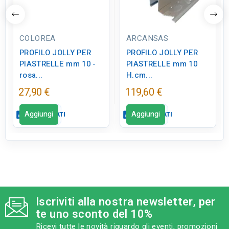
COLOREA
ARCANSAS
PROFILO JOLLY PER
PROFILO JOLLY PER
PIASTRELLE mm 10 -
PIASTRELLE mm 10
rosa...
H.cm...
27,90 €
119,60 €
Aggiungi
Aggiungi
description
SCHEDA DATI
description
SCHEDA DATI
Scheda dati
Scheda dati
close
close
qr_code_2
qr_code_2
CODICE FIGURA
CODICE FIGURA
ED0363
ED0359
Iscriviti alla nostra newsletter, per
te uno sconto del 10%
category
category
MODELLO
MODELLO
Ricevi tutte le novità riguardo gli eventi, promozioni
mm 10 - rosa scuro
mm 10 H.cm 250 lucido