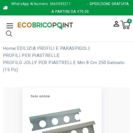
WhatsApp Al Numero:
3663593211
- SPEDIZIONE GRATUITA
A PARTIRE DA €79,00
0
person_outline
Home
EDILIZIA
PROFILI E PARASPIGOLI
PROFILI PER PIASTRELLE
PROFILO JOLLY PER PIASTRELLE Mm 8 Cm 250 Satinato
(15 Pz)
Solo online