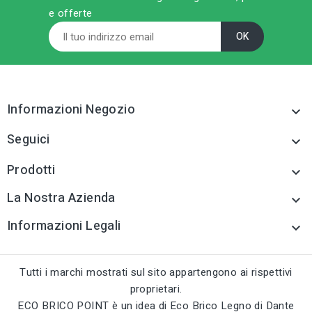
e offerte
sell
sell
CATEGORIA PRODOTTO
CATEGORIA PRODOTTO
Paraspigoli e profili
Paraspigoli e profili
tune
tune
TIPO
TIPO
Paraspigoli e profili
Paraspigoli e profili
Informazioni Negozio

tune
tune
RC LABEL
RC LABEL
Disponibile online
Disponibile online
Seguici

Prodotti

La Nostra Azienda

Informazioni Legali

Tutti i marchi mostrati sul sito appartengono ai rispettivi
proprietari.
ECO BRICO POINT è un idea di Eco Brico Legno di Dante