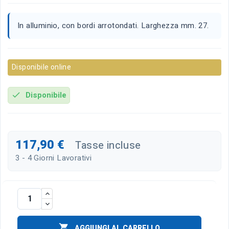
In alluminio, con bordi arrotondati. Larghezza mm. 27.
Disponibile online
Disponibile
check
117,90 €
Tasse incluse
3 - 4 Giorni Lavorativi

AGGIUNGI AL CARRELLO