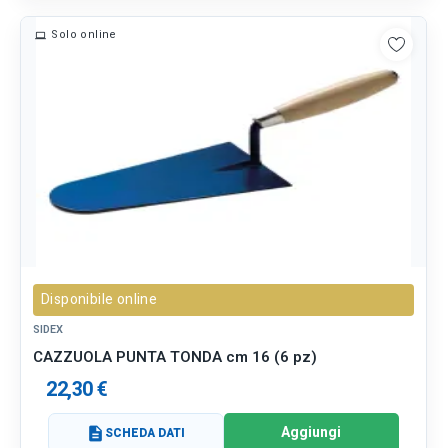
Solo online
Disponibile online
SIDEX
CAZZUOLA PUNTA TONDA cm 16 (6 pz)
22,30 €
Aggiungi
description
SCHEDA DATI