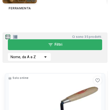
FERRAMENTA
apps
view_list
Ci sono 35 prodotti.
filter_list
Filtri

Nome, da A a Z
Solo online