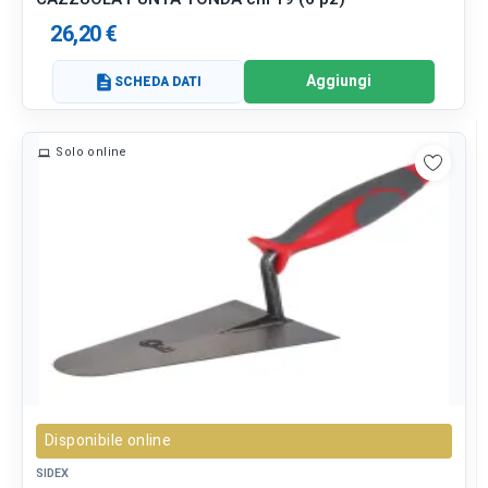
26,20 €
Aggiungi
description
SCHEDA DATI
Solo online
Disponibile online
SIDEX