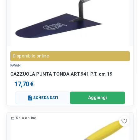
Disponibile online
PAVAN
CAZZUOLA PUNTA TONDA ART.941 P.T. cm 19
17,70 €
Aggiungi
description
SCHEDA DATI
Solo online