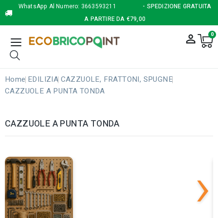
WhatsApp Al Numero:
3663593211
- SPEDIZIONE GRATUITA
A PARTIRE DA €79,00
0
person_outline
Home
EDILIZIA
CAZZUOLE, FRATTONI, SPUGNE
CAZZUOLE A PUNTA TONDA
CAZZUOLE A PUNTA TONDA
›