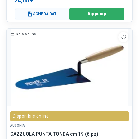
24,60 €
Aggiungi
description
SCHEDA DATI
Solo online
Disponibile online
AUSONIA
CAZZUOLA PUNTA TONDA cm 19 (6 pz)