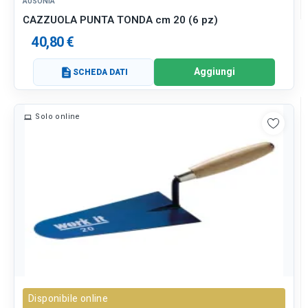
AUSONIA
CAZZUOLA PUNTA TONDA cm 20 (6 pz)
40,80 €
Aggiungi
description
SCHEDA DATI
Solo online
Disponibile online