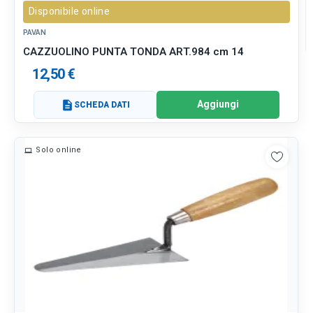
Disponibile online
PAVAN
CAZZUOLINO PUNTA TONDA ART.984 cm 14
12,50 €
Aggiungi
description
SCHEDA DATI
Solo online