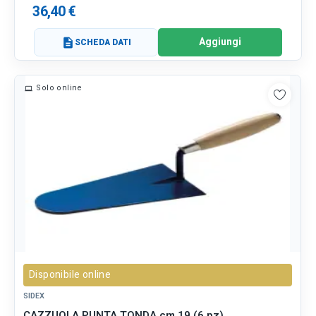
36,40 €
Aggiungi
description
SCHEDA DATI
Solo online
Disponibile online
SIDEX
CAZZUOLA PUNTA TONDA cm 19 (6 pz)