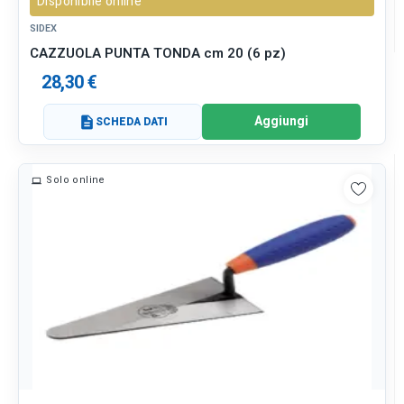
Disponibile online
SIDEX
CAZZUOLA PUNTA TONDA cm 20 (6 pz)
28,30 €
Aggiungi
description
SCHEDA DATI
Solo online