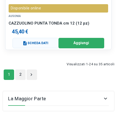
Disponibile online
AUSONIA
CAZZUOLINO PUNTA TONDA cm 12 (12 pz)
45,40 €
Aggiungi
description
SCHEDA DATI
Visualizzati 1-24 su 35 articoli
1
2

La Maggior Parte
