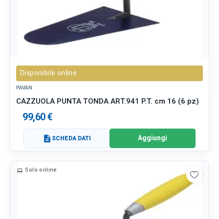
Disponibile online
PAVAN
CAZZUOLA PUNTA TONDA ART.941 P.T. cm 16 (6 pz)
99,60 €
Aggiungi
description
SCHEDA DATI
Solo online