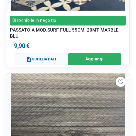
Disponibile in negozio
PASSATOIA MOD.SURF FULL 55CM. 20MT MARBLE
BLU
9,90 €
Aggiungi
description
SCHEDA DATI