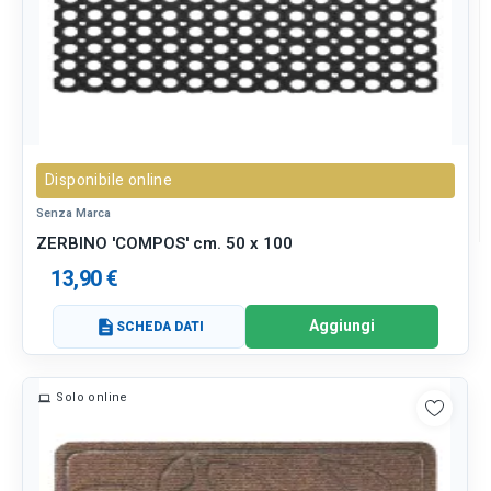
Disponibile online
Senza Marca
ZERBINO 'COMPOS' cm. 50 x 100
13,90 €
Aggiungi
description
SCHEDA DATI
Solo online