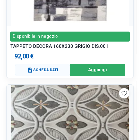
Disponibile in negozio
TAPPETO DECORA 160X230 GRIGIO DIS.001
92,00 €
Aggiungi
description
SCHEDA DATI