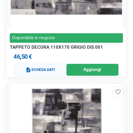
Disponibile in negozio
TAPPETO DECORA 110X170 GRIGIO DIS.001
46,50 €
Aggiungi
description
SCHEDA DATI