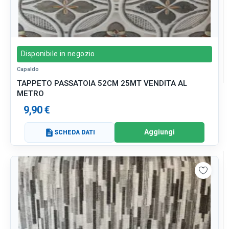
Disponibile in negozio
Capaldo
TAPPETO PASSATOIA 52CM 25MT VENDITA AL
METRO
9,90 €
Aggiungi
description
SCHEDA DATI