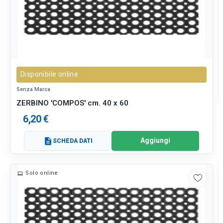
Disponibile online
Senza Marca
ZERBINO 'COMPOS' cm. 40 x 60
6,20 €
Aggiungi
description
SCHEDA DATI
Solo online