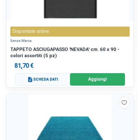
Disponibile online
Senza Marca
TAPPETO ASCIUGAPASSO 'NEVADA' cm. 60 x 90 -
colori assortiti (5 pz)
81,70 €
Aggiungi
description
SCHEDA DATI