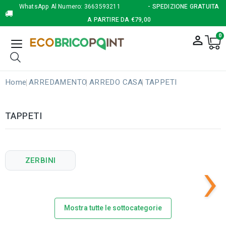
WhatsApp Al Numero:
3663593211
- SPEDIZIONE GRATUITA
A PARTIRE DA €79,00
0
person_outline
Home
ARREDAMENTO
ARREDO CASA
TAPPETI
TAPPETI
›
ZERBINI
Mostra tutte le sottocategorie