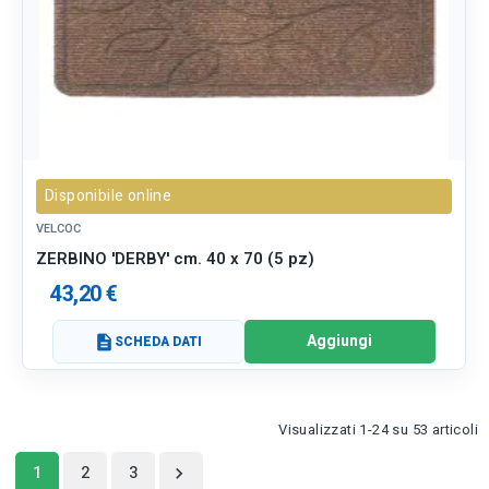
Disponibile online
VELCOC
ZERBINO 'DERBY' cm. 40 x 70 (5 pz)
43,20 €
Aggiungi
description
SCHEDA DATI
Visualizzati 1-24 su 53 articoli
1
2
3
