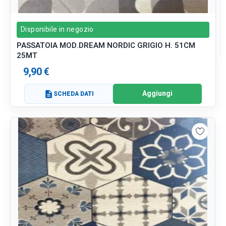
Disponibile in negozio
PASSATOIA MOD.DREAM NORDIC GRIGIO H. 51CM
25MT
9,90 €
Aggiungi
description
SCHEDA DATI