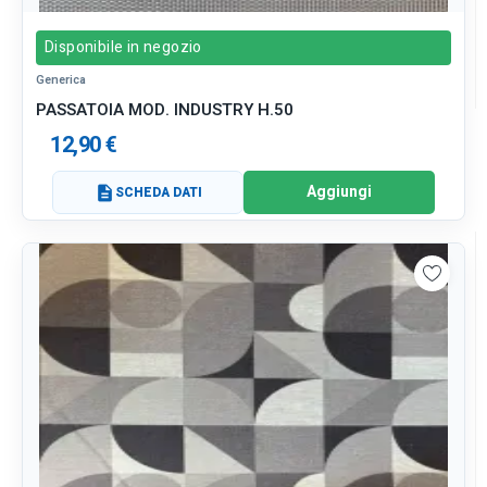
Disponibile in negozio
Generica
PASSATOIA MOD. INDUSTRY H.50
12,90 €
Aggiungi
description
SCHEDA DATI