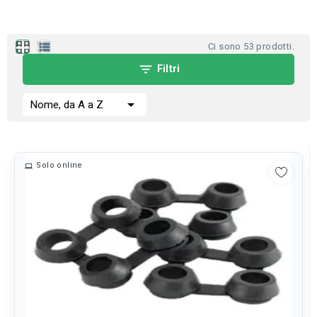
apps
view_list
Ci sono 53 prodotti.
filter_list
Filtri

Nome, da A a Z
Solo online