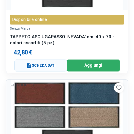
Disponibile online
Senza Marca
TAPPETO ASCIUGAPASSO 'NEVADA' cm. 40 x 70 -
colori assortiti (5 pz)
42,80 €
Aggiungi
description
SCHEDA DATI
Solo online