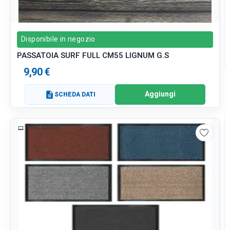
Disponibile in negozio
PASSATOIA SURF FULL CM55 LIGNUM G.S
9,90 €
Aggiungi
description
SCHEDA DATI
Solo online