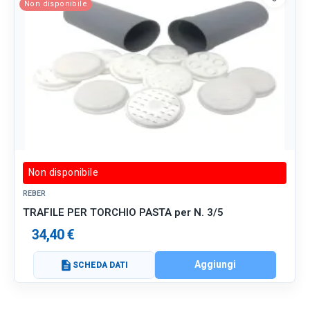
Non disponibile
Non disponibile
REBER
TRAFILE PER TORCHIO PASTA per N. 3/5
34,40 €
Aggiungi
description
SCHEDA DATI