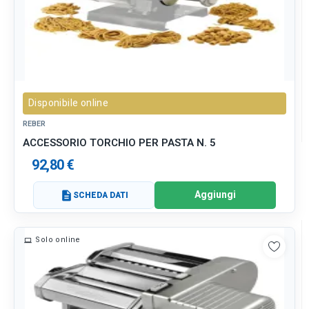
Disponibile online
REBER
ACCESSORIO TORCHIO PER PASTA N. 5
92,80 €
Aggiungi
description
SCHEDA DATI
Solo online