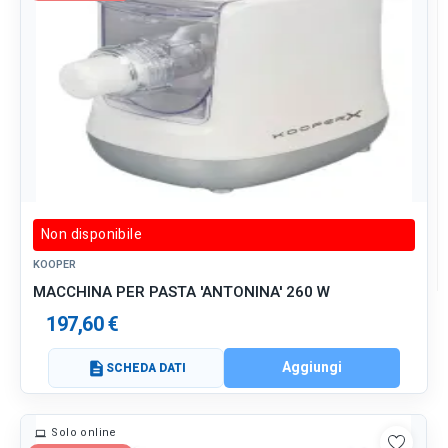
Non disponibile
KOOPER
MACCHINA PER PASTA 'ANTONINA' 260 W
197,60 €
Aggiungi
description
SCHEDA DATI
Solo online