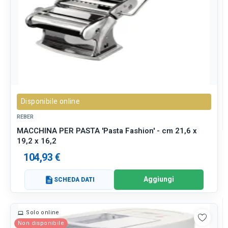
Disponibile online
REBER
MACCHINA PER PASTA 'Pasta Fashion' - cm 21,6 x
19,2 x 16,2
104,93 €
Aggiungi
description
SCHEDA DATI
Solo online
Non disponibile