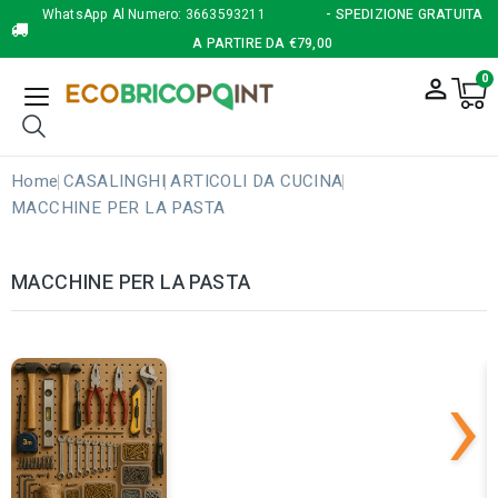
WhatsApp Al Numero:
3663593211
- SPEDIZIONE GRATUITA
A PARTIRE DA €79,00
0
person_outline
Home
CASALINGHI
ARTICOLI DA CUCINA
MACCHINE PER LA PASTA
MACCHINE PER LA PASTA
›