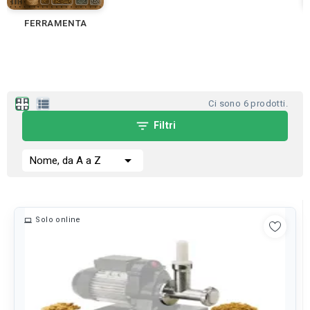
FERRAMENTA
apps
view_list
Ci sono 6 prodotti.
filter_list
Filtri

Nome, da A a Z
Solo online