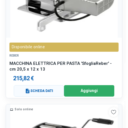
Disponibile online
REBER
MACCHINA ELETTRICA PER PASTA 'SfogliaReber' -
cm 20,5 x 12 x 13
215,82 €
Aggiungi
description
SCHEDA DATI
Solo online