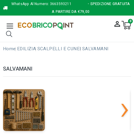
WhatsApp Al Numero:
3663593211
- SPEDIZIONE GRATUITA
A PARTIRE DA €79,00
0
person_outline
Home
EDILIZIA
SCALPELLI E CUNEI
SALVAMANI
SALVAMANI
›