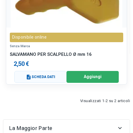
Disponibile online
Senza Marca
SALVAMANO PER SCALPELLO Ø mm 16
2,50 €
Aggiungi
description
SCHEDA DATI
Visualizzati 1-2 su 2 articoli
La Maggior Parte
