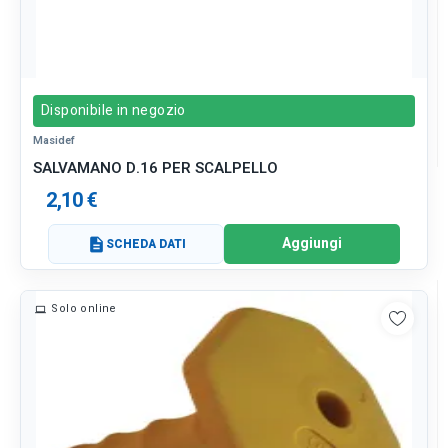
Disponibile in negozio
Masidef
SALVAMANO D.16 PER SCALPELLO
2,10 €
Aggiungi
description
SCHEDA DATI
Solo online