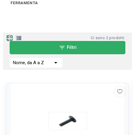
FERRAMENTA
apps
view_list
Ci sono 2 prodotti.
filter_list
Filtri

Nome, da A a Z