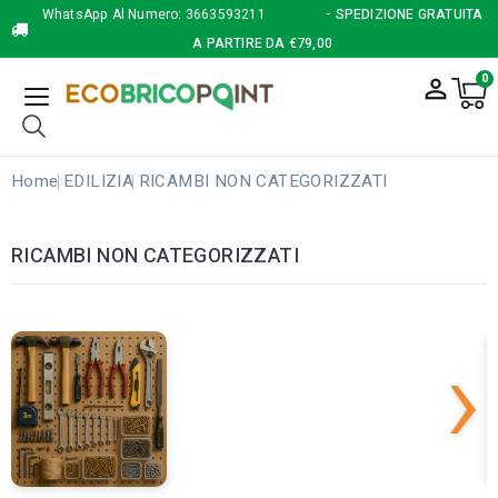
WhatsApp Al Numero:
3663593211
- SPEDIZIONE GRATUITA
A PARTIRE DA €79,00
0
person_outline
Home
EDILIZIA
RICAMBI NON CATEGORIZZATI
RICAMBI NON CATEGORIZZATI
›