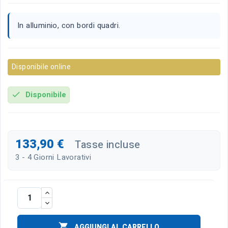
In alluminio, con bordi quadri.
Disponibile online
Disponibile
check
133,90 €
Tasse incluse
3 - 4 Giorni Lavorativi

AGGIUNGI AL CARRELLO