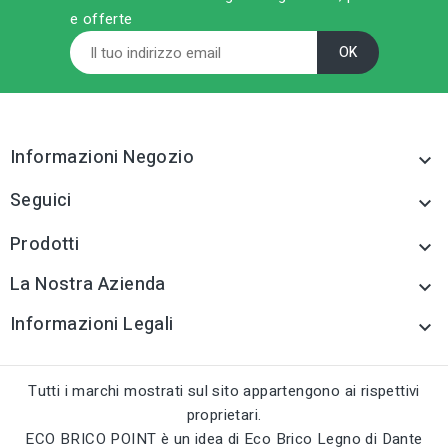
e offerte
sell
CATEGORIA PRODOTTO
sell
CATEGORIA PRODOTTO
Paraspigoli e profili
Paraspigoli e profili
tune
TIPO
tune
TIPO
Paraspigoli e profili
Paraspigoli e profili
Informazioni Negozio
tune
RC LABEL

tune
RC LABEL
Disponibile online
Disponibile online
Seguici

Prodotti

La Nostra Azienda

Informazioni Legali

Tutti i marchi mostrati sul sito appartengono ai rispettivi
proprietari.
ECO BRICO POINT è un idea di Eco Brico Legno di Dante