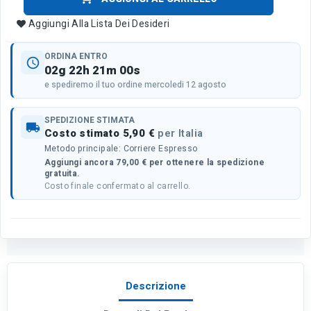
Aggiungi Alla Lista Dei Desideri
ORDINA ENTRO
schedule
02g 22h 21m 00s
e spediremo il tuo ordine mercoledi 12 agosto
SPEDIZIONE STIMATA
local_shipping
Costo stimato 5,90 €
per Italia
Metodo principale: Corriere Espresso
Aggiungi ancora 79,00 € per ottenere la spedizione
gratuita.
Costo finale confermato al carrello.
Descrizione