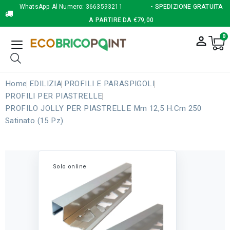
WhatsApp Al Numero:
3663593211
- SPEDIZIONE GRATUITA
A PARTIRE DA €79,00
0
person_outline
Home
EDILIZIA
PROFILI E PARASPIGOLI
PROFILI PER PIASTRELLE
PROFILO JOLLY PER PIASTRELLE Mm 12,5 H.cm 250
Satinato (15 Pz)
Solo online