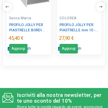
Senza Marca
COLOREA
PROFILO JOLLY PER
PROFILO JOLLY PER
PIASTRELLE BORDI...
PIASTRELLE mm 10 -...
45,40 €
27,90 €
Aggiungi
Aggiungi
description
SCHEDA DATI
description
SCHEDA DATI
Scheda dati
Scheda dati
close
close
qr_code_2
CODICE FIGURA
qr_code_2
CODICE FIGURA
ED0731
ED0363
Iscriviti alla nostra newsletter, per
category
MODELLO
category
MODELLO
te uno sconto del 10%
mm 8 cm 250 satinato
mm 10 - ceramica
marmorizzato
Ricevi tutte le novità riguardo gli eventi, promozioni