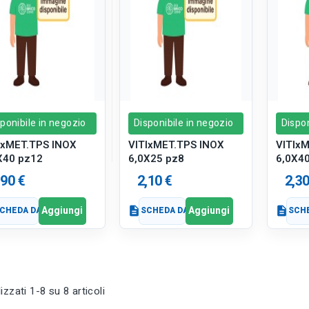
ponibile in negozio
Disponibile in negozio
Dispon
IxMET.TPS INOX
VITIxMET.TPS INOX
VITIx
X40 pz12
6,0X25 pz8
6,0X4
,90 €
2,10 €
2,30
Aggiungi
Aggiungi
CHEDA DATI
description
SCHEDA DATI
description
SCHE
izzati 1-8 su 8 articoli