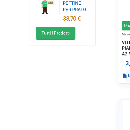
PETTINE
PER PRATO...
38,70 €
Dis
Tutti I Prodotti
Masi
VIT
PIA
A2 
3
description
S