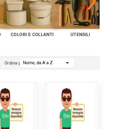
O
COLORI E COLLANTI
UTENSILI
CASAL

Nome, da A a Z
Ordina per: