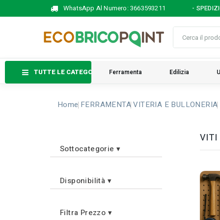
WhatsApp Al Numero:
3663593211
- SPEDIZ
TUTTE LE CATEGORIE
Ferramenta
Edilizia
U
Home
FERRAMENTA
VITERIA E BULLONERIA
VITI
Sottocategorie
▾
Disponibilità
▾
Filtra Prezzo
▾