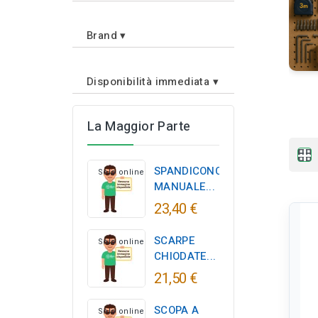
Brand
▾
Disponibilità immediata
▾
La Maggior Parte
apps
SPANDICONCIME
Solo online
MANUALE...
23,40 €
SCARPE
Solo online
CHIODATE...
21,50 €
SCOPA A
Solo online