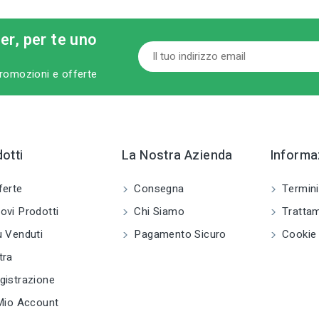
ter, per te uno
 promozioni e offerte
otti
La Nostra Azienda
Informaz
ferte
Consegna
Termini
vi Prodotti
Chi Siamo
Trattam
 Venduti
Pagamento Sicuro
Cookie 
tra
istrazione
Mio Account