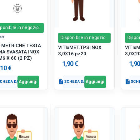
ponibile in negozio
def
Disponibile in negozio
Dispon
I METRICHE TESTA
VITIxMET.TPS INOX
VITIx
NA SVASATA INOX
3,0X16 pz20
3,0X2
M6 X 60 (2 PZ)
1,90 €
1,90
,10 €
Aggiungi
Aggiungi
CHEDA DATI
description
SCHEDA DATI
description
SCHE