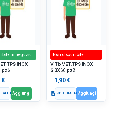
ibile in negozio
Non disponibile
MET.TPS INOX
VITIxMET.TPS INOX
0 pz6
6,0X60 pz2
 €
1,90 €
Aggiungi
Aggiungi
DA DATI
description
SCHEDA DATI