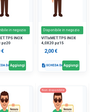
ibile in negozio
Disponibile in negozio
MET.TPS INOX
VITIxMET.TPS INOX
0 pz20
4,0X20 pz15
 €
2,00 €
Aggiungi
Aggiungi
DA DATI
description
SCHEDA DATI
Non disponibile