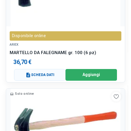
Disponibile online
ARIEX
MARTELLO DA FALEGNAME gr. 100 (6 pz)
36,70 €
Aggiungi
description
SCHEDA DATI
Solo online