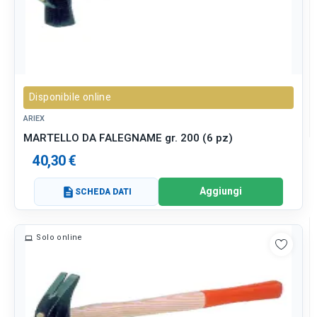
Disponibile online
ARIEX
MARTELLO DA FALEGNAME gr. 200 (6 pz)
40,30 €
Aggiungi
description
SCHEDA DATI
Solo online