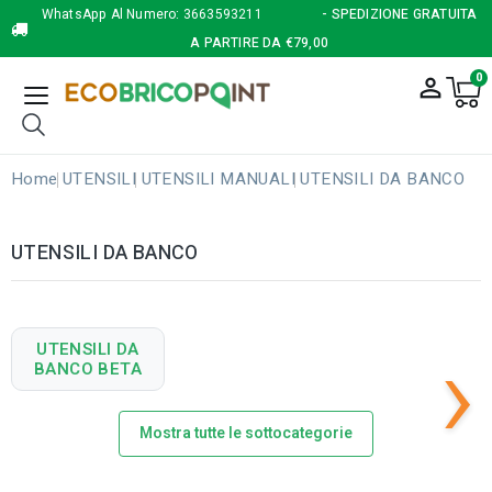
WhatsApp Al Numero:
3663593211
- SPEDIZIONE GRATUITA
A PARTIRE DA €79,00
0
person_outline
Home
UTENSILI
UTENSILI MANUALI
UTENSILI DA BANCO
UTENSILI DA BANCO
›
UTENSILI DA
BANCO BETA
Mostra tutte le sottocategorie