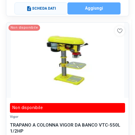
Aggiungi
description
SCHEDA DATI
Non disponibile
Non disponibile
Vigor
TRAPANO A COLONNA VIGOR DA BANCO VTC-550L
1/2HP