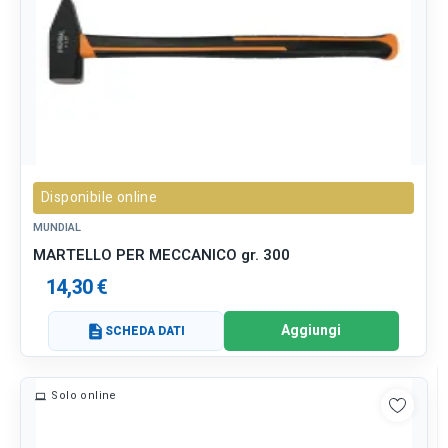
Disponibile online
MUNDIAL
MARTELLO PER MECCANICO gr. 300
14,30 €
Aggiungi
description
SCHEDA DATI
Solo online