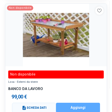
Non disponibile
Non disponibile
Losa - Esterni da vivere
BANCO DA LAVORO
99,00 €
Aggiungi
description
SCHEDA DATI