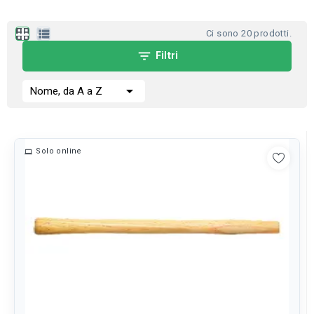
apps
view_list
Ci sono 20 prodotti.
filter_list
Filtri

Nome, da A a Z
Solo online