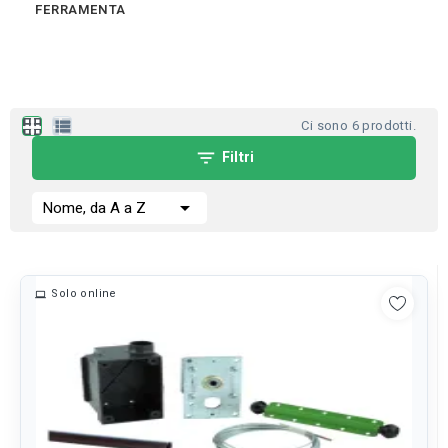
FERRAMENTA
apps
view_list
Ci sono 6 prodotti.
filter_list
Filtri

Nome, da A a Z
Solo online