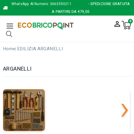
WhatsApp Al Numero:
3663593211
- SPEDIZIONE GRATUITA
A PARTIRE DA €79,00
0
person_outline
Home
EDILIZIA
ARGANELLI
ARGANELLI
›