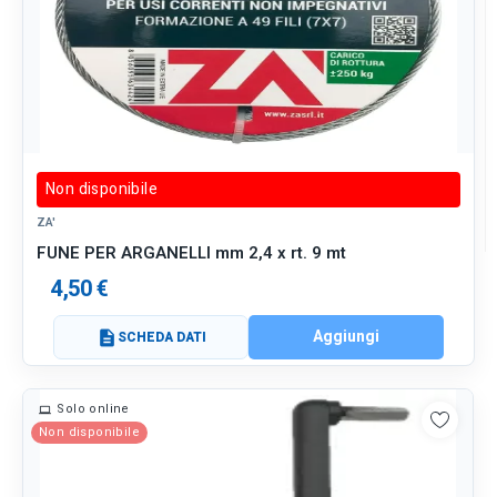
Non disponibile
ZA'
FUNE PER ARGANELLI mm 2,4 x rt. 9 mt
4,50 €
Aggiungi
description
SCHEDA DATI
Solo online
Non disponibile