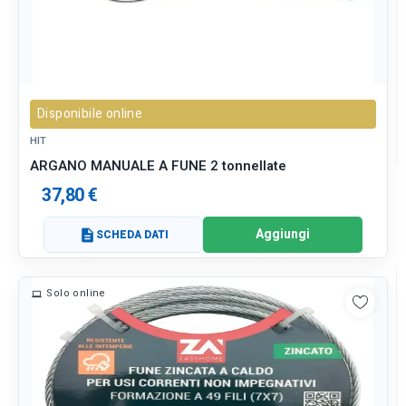
Disponibile online
HIT
ARGANO MANUALE A FUNE 2 tonnellate
37,80 €
Aggiungi
description
SCHEDA DATI
Solo online