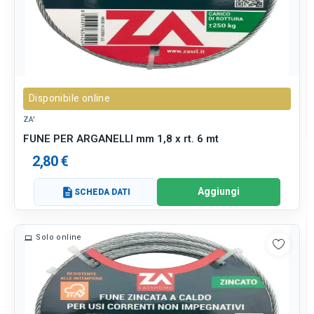
Disponibile online
ZA'
FUNE PER ARGANELLI mm 1,8 x rt. 6 mt
2,80 €
Aggiungi
description
SCHEDA DATI
Solo online