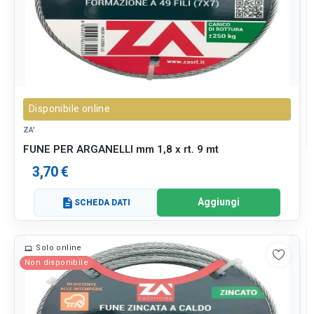
Disponibile online
ZA'
FUNE PER ARGANELLI mm 1,8 x rt. 9 mt
3,70 €
Aggiungi
description
SCHEDA DATI
Solo online
Non disponibile