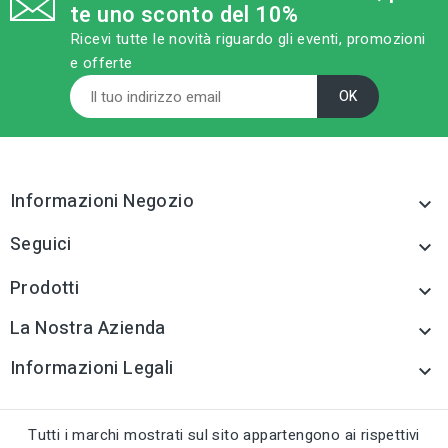
te uno sconto del 10%
Attrezzature per
piastrellisti
Ricevi tutte le novità riguardo gli eventi, promozioni
e offerte
tune
TIPO
Attrezzature per
piastrellisti
tune
RC LABEL
Disponibile online
Informazioni Negozio

Seguici

Prodotti

La Nostra Azienda

Informazioni Legali

Tutti i marchi mostrati sul sito appartengono ai rispettivi