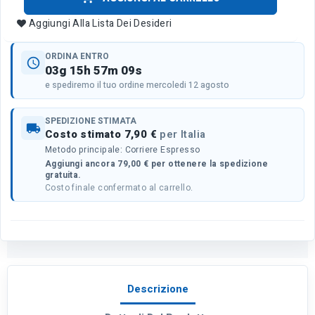
Aggiungi Alla Lista Dei Desideri
ORDINA ENTRO
schedule
03g 15h 57m 09s
e spediremo il tuo ordine mercoledi 12 agosto
SPEDIZIONE STIMATA
local_shipping
Costo stimato 7,90 €
per Italia
Metodo principale: Corriere Espresso
Aggiungi ancora 79,00 € per ottenere la spedizione
gratuita.
Costo finale confermato al carrello.
Descrizione