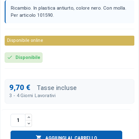
Ricambio. In plastica antiurto, colore nero. Con molla.
Per articolo 101590.
Disponibile online
Disponibile
check
9,70 €
Tasse incluse
3 - 4 Giorni Lavorativi

AGGIUNGI AL CARRELLO