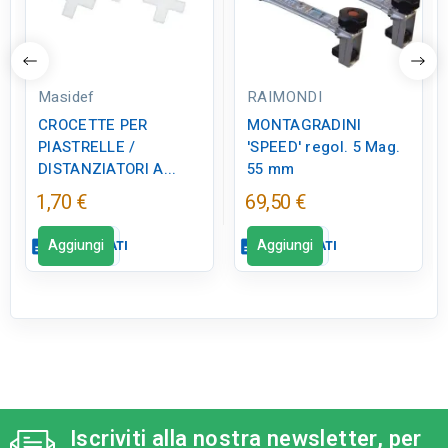
Masidef
RAIMONDI
CROCETTE PER
MONTAGRADINI
PIASTRELLE /
'SPEED' regol. 5 Mag.
DISTANZIATORI A...
55 mm
1,70 €
69,50 €
Aggiungi
Aggiungi
description
SCHEDA DATI
description
SCHEDA DATI
Scheda dati
close
Scheda dati
close
tune
RC LABEL
qr_code_2
CODICE FIGURA
Disponibile in negozio
ED0325
Iscriviti alla nostra newsletter, per
sell
CATEGORIA PRODOTTO