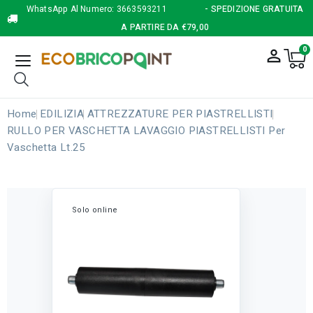
WhatsApp Al Numero:
3663593211
- SPEDIZIONE GRATUITA
A PARTIRE DA €79,00
0
person_outline
Home
EDILIZIA
ATTREZZATURE PER PIASTRELLISTI
RULLO PER VASCHETTA LAVAGGIO PIASTRELLISTI Per
Vaschetta Lt.25
Solo online