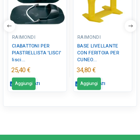
RAIMONDI
RAIMONDI
CIABATTONI PER
BASE LIVELLANTE
PIASTRELLISTA 'LISCI'
CON FERITOIA PER
lisci...
CUNEO...
25,40 €
34,80 €
Aggiungi
Aggiungi
description
SCHEDA DATI
description
SCHEDA DATI
Scheda dati
close
Scheda dati
close
qr_code_2
CODICE FIGURA
qr_code_2
CODICE FIGURA
ED0881
ED0315