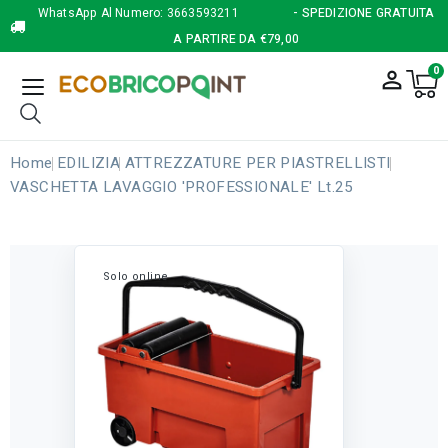
WhatsApp Al Numero:
3663593211
- SPEDIZIONE GRATUITA
A PARTIRE DA €79,00
0
person_outline
Home
EDILIZIA
ATTREZZATURE PER PIASTRELLISTI
VASCHETTA LAVAGGIO 'PROFESSIONALE' Lt.25
Solo online