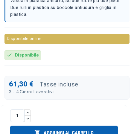
Vasca in plastica antiurto, su due ruote più due piedi.
Due rulli in plastica su boccole antiusura e griglia in
plastica.
Disponibile online
Disponibile
check
61,30 €
Tasse incluse
3 - 4 Giorni Lavorativi

AGGIUNGI AL CARRELLO