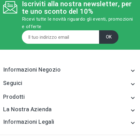
Iscriviti alla nostra newsletter, per
category
MODELLO
category
MODELLO
te uno sconto del 10%
H. mm 12 - fuga 2,0 mm
lisci con molla
- cf. 500 pz - col.giallo
Ricevi tutte le novità riguardo gli eventi, promozioni
e offerte
sell
CATEGORIA PRODOTTO
sell
CATEGORIA PRODOTTO
Attrezzature per
Distanziatori,giunti,pro
piastrellisti
fili per pavim.
tune
TIPO
Attrezzature per
piastrellisti
Informazioni Negozio

tune
RC LABEL
Seguici

Disponibile online
Prodotti

La Nostra Azienda

Informazioni Legali
