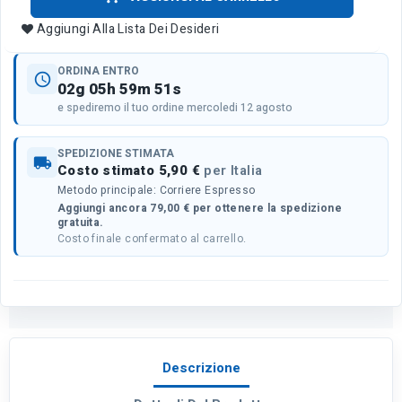
Aggiungi Alla Lista Dei Desideri
ORDINA ENTRO
schedule
02g 05h 59m 51s
e spediremo il tuo ordine mercoledi 12 agosto
SPEDIZIONE STIMATA
local_shipping
Costo stimato 5,90 €
per Italia
Metodo principale: Corriere Espresso
Aggiungi ancora 79,00 € per ottenere la spedizione
gratuita.
Costo finale confermato al carrello.
Descrizione