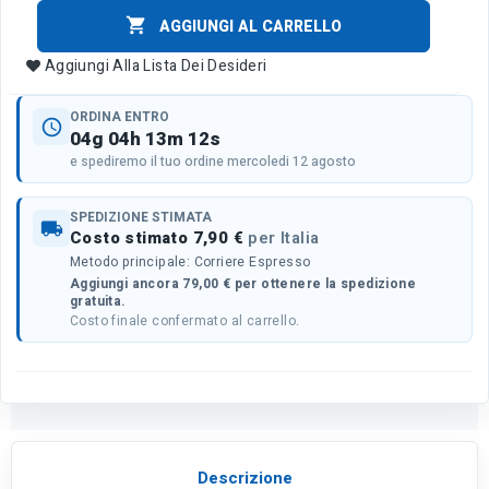

AGGIUNGI AL CARRELLO
Aggiungi Alla Lista Dei Desideri
ORDINA ENTRO
schedule
04g 04h 13m 12s
e spediremo il tuo ordine mercoledi 12 agosto
SPEDIZIONE STIMATA
local_shipping
Costo stimato 7,90 €
per Italia
Metodo principale: Corriere Espresso
Aggiungi ancora 79,00 € per ottenere la spedizione
gratuita.
Costo finale confermato al carrello.
Descrizione