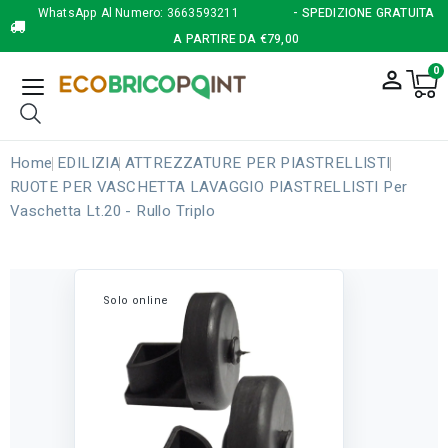
WhatsApp Al Numero:
3663593211
- SPEDIZIONE GRATUITA
A PARTIRE DA €79,00
0
person_outline
Home
EDILIZIA
ATTREZZATURE PER PIASTRELLISTI
RUOTE PER VASCHETTA LAVAGGIO PIASTRELLISTI Per
Vaschetta Lt.20 - Rullo Triplo
Solo online