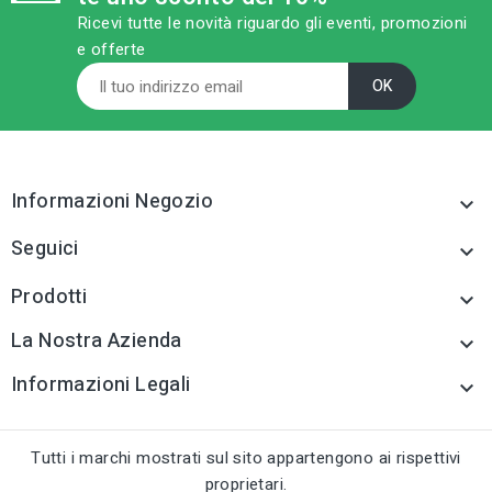
category
MODELLO
Ricevi tutte le novità riguardo gli eventi, promozioni
mm 5 cf 250 pz
e offerte
sell
CATEGORIA PRODOTTO
Distanziatori,giunti,pro
fili per pavim.
tune
RC LABEL
Disponibile online
Informazioni Negozio

Seguici

Prodotti

La Nostra Azienda

Informazioni Legali

Tutti i marchi mostrati sul sito appartengono ai rispettivi
proprietari.