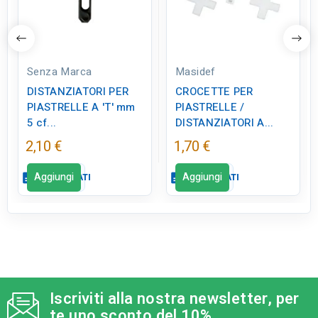
Senza Marca
Masidef
DISTANZIATORI PER
CROCETTE PER
PIASTRELLE A 'T' mm
PIASTRELLE /
5 cf...
DISTANZIATORI A...
2,10 €
1,70 €
Aggiungi
Aggiungi
description
SCHEDA DATI
description
SCHEDA DATI
Scheda dati
close
Scheda dati
close
tune
RC LABEL
qr_code_2
CODICE FIGURA
Disponibile in negozio
ED0327
Iscriviti alla nostra newsletter, per
te uno sconto del 10%