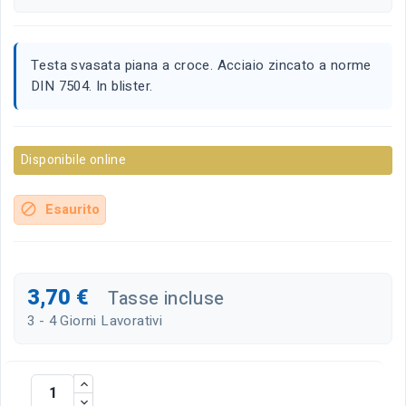
Testa svasata piana a croce. Acciaio zincato a norme
DIN 7504. In blister.
Disponibile online
Esaurito
block
3,70 €
Tasse incluse
3 - 4 Giorni Lavorativi