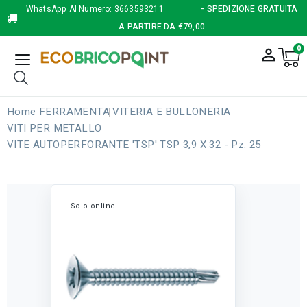
WhatsApp Al Numero:
3663593211
- SPEDIZIONE GRATUITA
A PARTIRE DA €79,00
0
person_outline
Home
FERRAMENTA
VITERIA E BULLONERIA
VITI PER METALLO
VITE AUTOPERFORANTE 'TSP' TSP 3,9 X 32 - Pz. 25
Solo online