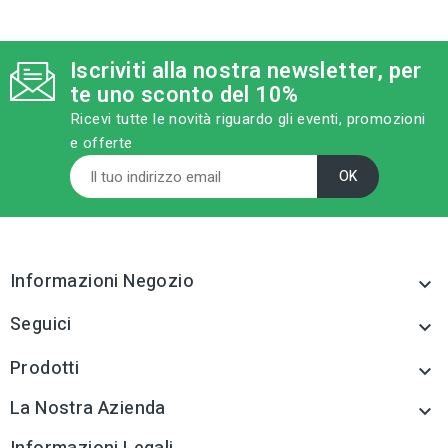
category
category
MODELLO
MODELLO
TCL PH M5 x 20
TCL PH M4 x 25
Iscriviti alla nostra newsletter, per
te uno sconto del 10%
sell
sell
CATEGORIA PRODOTTO
CATEGORIA PRODOTTO
Viti per metallo
Viti per metallo
Ricevi tutte le novità riguardo gli eventi, promozioni
e offerte
tune
tune
TIPO
TIPO
Viti per metallo
Viti per metallo
tune
tune
RC LABEL
RC LABEL
Disponibile online
Disponibile online
Informazioni Negozio

Seguici

Prodotti

La Nostra Azienda
