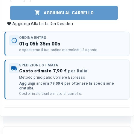

AGGIUNGI AL CARRELLO
Aggiungi Alla Lista Dei Desideri
ORDINA ENTRO
schedule
01g 05h 35m 00s
e spediremo il tuo ordine mercoledi 12 agosto
SPEDIZIONE STIMATA
local_shipping
Costo stimato 7,90 €
per Italia
Metodo principale: Corriere Espresso
Aggiungi ancora 79,00 € per ottenere la spedizione
gratuita.
Costo finale confermato al carrello.