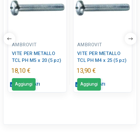
AMBROVIT
AMBROVIT
VITE PER METALLO
VITE PER METALLO
TCL PH M5 x 20 (5 pz)
TCL PH M4 x 25 (5 pz)
18,10 €
13,90 €
Aggiungi
Aggiungi
description
SCHEDA DATI
description
SCHEDA DATI
Scheda dati
Scheda dati
close
close
qr_code_2
qr_code_2
CODICE FIGURA
CODICE FIGURA
VB0059
VB0059