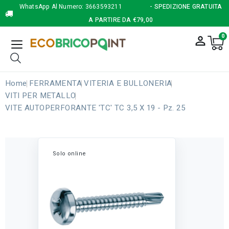
WhatsApp Al Numero:
3663593211
- SPEDIZIONE GRATUITA
A PARTIRE DA €79,00
0
person_outline
Home
FERRAMENTA
VITERIA E BULLONERIA
VITI PER METALLO
VITE AUTOPERFORANTE 'TC' TC 3,5 X 19 - Pz. 25
Solo online