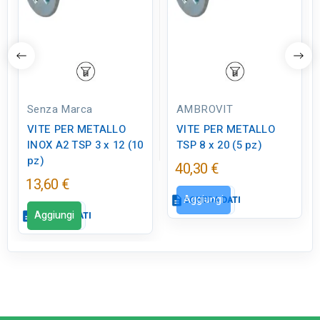
Senza Marca
AMBROVIT
VITE PER METALLO
VITE PER METALLO
INOX A2 TSP 3 x 12 (10
TSP 8 x 20 (5 pz)
pz)
40,30 €
13,60 €
Aggiungi
description
SCHEDA DATI
Aggiungi
description
SCHEDA DATI
Scheda dati
close
Scheda dati
close
qr_code_2
CODICE FIGURA
VB0060
qr_code_2
CODICE FIGURA