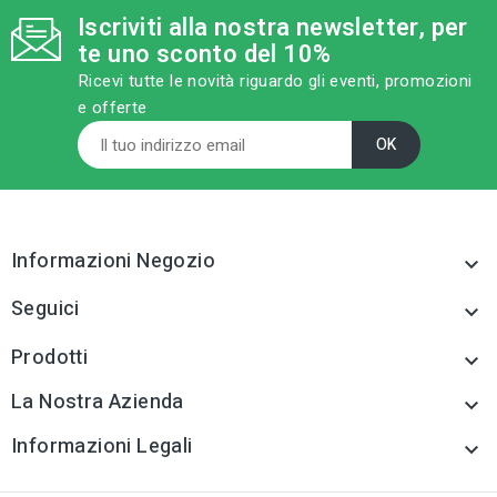
VB0061
Iscriviti alla nostra newsletter, per
category
MODELLO
te uno sconto del 10%
TSP 8 x 20
category
MODELLO
Ricevi tutte le novità riguardo gli eventi, promozioni
TSP 3 x 12
e offerte
sell
CATEGORIA PRODOTTO
Viti per metallo
sell
CATEGORIA PRODOTTO
Viti per metallo
tune
TIPO
Viti per metallo
tune
TIPO
Viti per metallo
Informazioni Negozio
tune
RC LABEL

Disponibile online
tune
RC LABEL
Seguici
Disponibile online

tune
TIPO TESTA VITE
Prodotti
Testa Piana Svasata -
tune
TIPO TESTA VITE

TSP
Testa Piana Svasata -
La Nostra Azienda
TSP

Informazioni Legali
