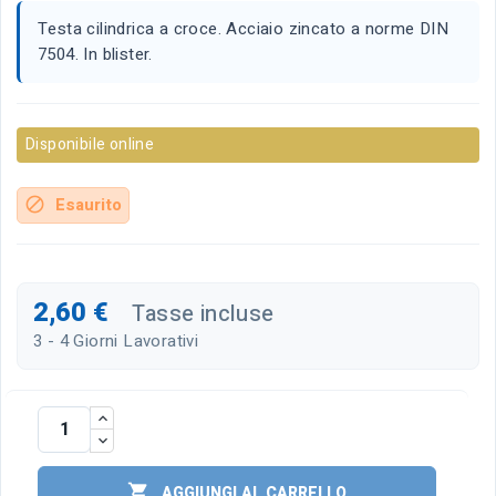
Testa cilindrica a croce. Acciaio zincato a norme DIN
7504. In blister.
Disponibile online
Esaurito
block
2,60 €
Tasse incluse
3 - 4 Giorni Lavorativi

AGGIUNGI AL CARRELLO