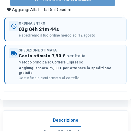
Aggiungi Alla Lista Dei Desideri
ORDINA ENTRO
schedule
03g 04h 21m 43s
e spediremo il tuo ordine mercoledi 12 agosto
SPEDIZIONE STIMATA
local_shipping
Costo stimato 7,90 €
per Italia
Metodo principale: Corriere Espresso
Aggiungi ancora 79,00 € per ottenere la spedizione
gratuita.
Costo finale confermato al carrello.
Descrizione