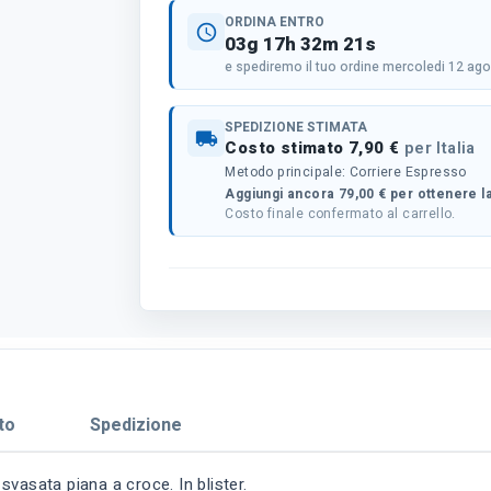
ORDINA ENTRO
schedule
03g 17h 32m 21s
e spediremo il tuo ordine mercoledi 12 ag
SPEDIZIONE STIMATA
local_shipping
Costo stimato 7,90 €
per Italia
Metodo principale: Corriere Espresso
Aggiungi ancora 79,00 € per ottenere la
Costo finale confermato al carrello.
to
Spedizione
vasata piana a croce. In blister.