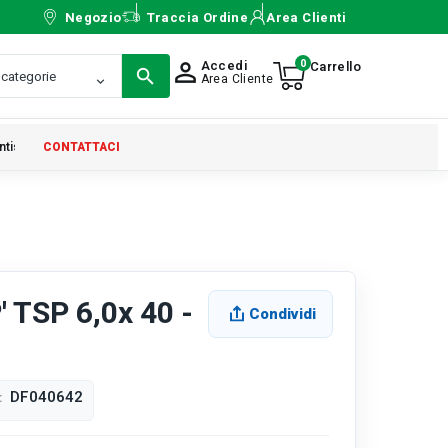
Negozio
Traccia Ordine
Area Clienti
0
Accedi
person_outline
Area Cliente
ntistica
CONTATTACI
 TSP 6,0x 40 -
Condividi
DF040642
: