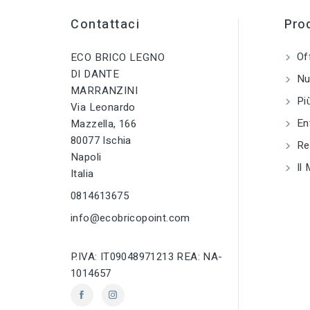
sell
PRODOTTO
Viti per legno
Contattaci
Prod
tune
TIPO
Of
ECO BRICO LEGNO
Viti per legno
DI DANTE
Nuo
MARRANZINI
tune
RC LABEL
Più
Via Leonardo
Disponibile online
En
Mazzella, 166
80077 Ischia
tune
TIPO TESTA VITE
Reg
Napoli
Testa Piana
Il 
Svasata - TSP
Italia
0814613675
info@ecobricopoint.com
P.IVA: IT09048971213 REA: NA-
1014657