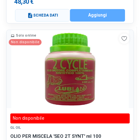
48,30 €
Aggiungi
description
SCHEDA DATI
Solo online
Non disponibile
Non disponibile
GL OIL
OLIO PER MISCELA 'SEO 2T SYNT' ml 100