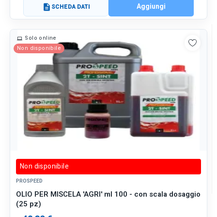
Aggiungi
description
SCHEDA DATI
Solo online
Non disponibile
Non disponibile
PROSPEED
OLIO PER MISCELA 'AGRI' ml 100 - con scala dosaggio
(25 pz)