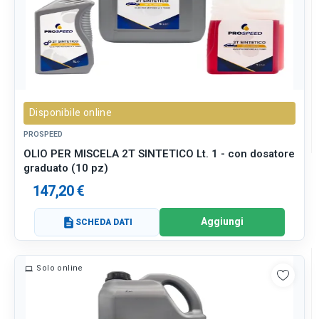
Disponibile online
PROSPEED
OLIO PER MISCELA 2T SINTETICO Lt. 1 - con dosatore
graduato (10 pz)
147,20 €
Aggiungi
description
SCHEDA DATI
Solo online