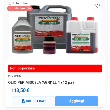
Solo online
Non disponibile
Non disponibile
PROSPEED
OLIO PER MISCELA 'AGRI' Lt. 1 (12 pz)
113,50 €
Aggiungi
description
SCHEDA DATI