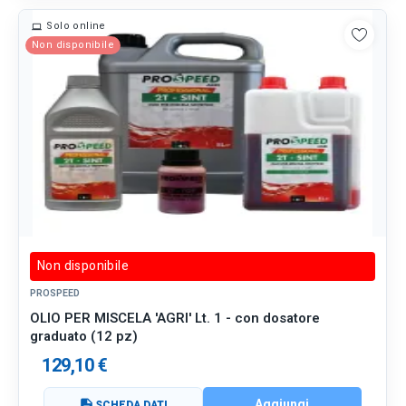
Solo online
Non disponibile
Non disponibile
PROSPEED
OLIO PER MISCELA 'AGRI' Lt. 1 - con dosatore
graduato (12 pz)
129,10 €
Aggiungi
description
SCHEDA DATI