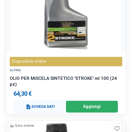
Disponibile online
ALPINA
OLIO PER MISCELA SINTETICO 'STROKE' ml 100 (24
pz)
64,30 €
Aggiungi
description
SCHEDA DATI
Solo online