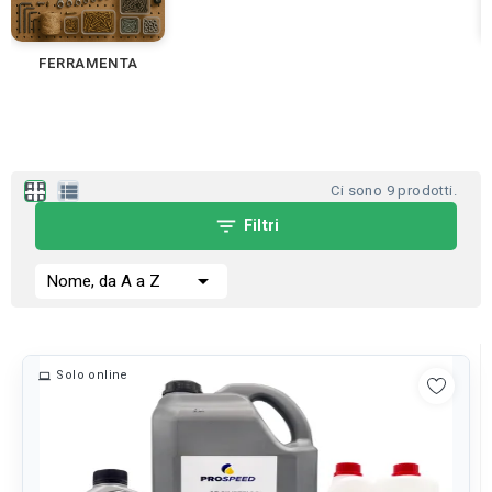
FERRAMENTA
apps
view_list
Ci sono 9 prodotti.
filter_list
Filtri

Nome, da A a Z
Solo online