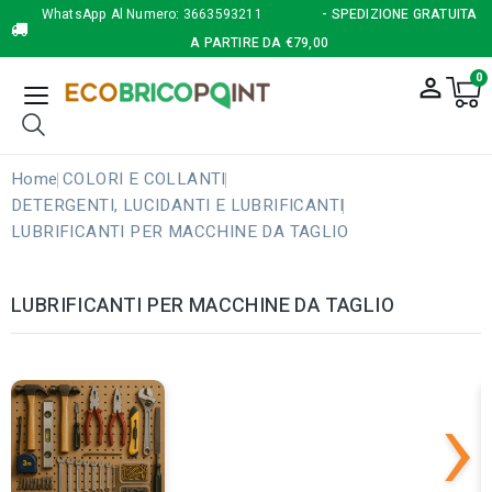
WhatsApp Al Numero:
3663593211
- SPEDIZIONE GRATUITA
A PARTIRE DA €79,00
0
person_outline
Home
COLORI E COLLANTI
DETERGENTI, LUCIDANTI E LUBRIFICANTI
LUBRIFICANTI PER MACCHINE DA TAGLIO
LUBRIFICANTI PER MACCHINE DA TAGLIO
›