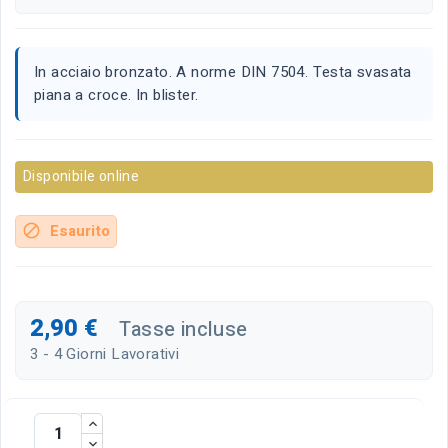
In acciaio bronzato. A norme DIN 7504. Testa svasata
piana a croce. In blister.
Disponibile online
Esaurito
block
2,90 €
Tasse incluse
3 - 4 Giorni Lavorativi