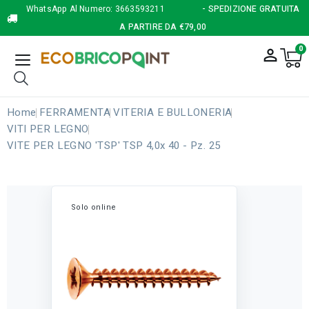
WhatsApp Al Numero:
3663593211
- SPEDIZIONE GRATUITA
A PARTIRE DA €79,00
0
person_outline
Home
FERRAMENTA
VITERIA E BULLONERIA
VITI PER LEGNO
VITE PER LEGNO 'TSP' TSP 4,0x 40 - Pz. 25
Solo online