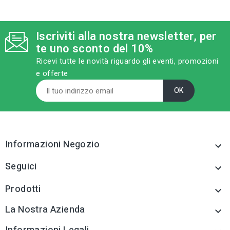
tune
RC LABEL
Disponibile in negozio
Iscriviti alla nostra newsletter, per
tune
TIPO TESTA VITE
te uno sconto del 10%
Testa Piana Svasata -
TSP
Ricevi tutte le novità riguardo gli eventi, promozioni
e offerte
Informazioni Negozio

Seguici

Prodotti

La Nostra Azienda
