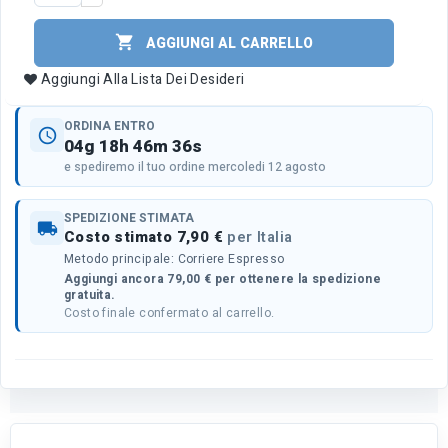

AGGIUNGI AL CARRELLO
Aggiungi Alla Lista Dei Desideri
ORDINA ENTRO
schedule
04g 18h 46m 36s
e spediremo il tuo ordine mercoledi 12 agosto
SPEDIZIONE STIMATA
local_shipping
Costo stimato 7,90 €
per Italia
Metodo principale: Corriere Espresso
Aggiungi ancora 79,00 € per ottenere la spedizione
gratuita.
Costo finale confermato al carrello.