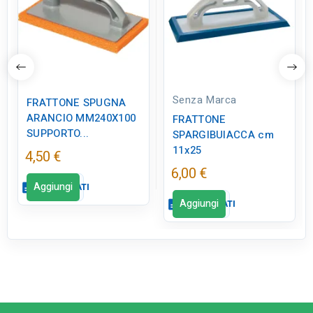
Senza Marca
FRATTONE SPUGNA
ARANCIO MM240X100
FRATTONE
SUPPORTO...
SPARGIBUIACCA cm
11x25
4,50 €
6,00 €
Aggiungi
description
SCHEDA DATI
Aggiungi
description
SCHEDA DATI
Scheda dati
close
Scheda dati
close
tune
RC LABEL
Disponibile in negozio
qr_code_2
CODICE FIGURA
ED0277