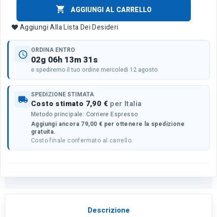

AGGIUNGI AL CARRELLO
Aggiungi Alla Lista Dei Desideri
ORDINA ENTRO
schedule
02g 06h 13m 31s
e spediremo il tuo ordine mercoledi 12 agosto
SPEDIZIONE STIMATA
local_shipping
Costo stimato 7,90 €
per Italia
Metodo principale: Corriere Espresso
Aggiungi ancora 79,00 € per ottenere la spedizione
gratuita.
Costo finale confermato al carrello.
Descrizione