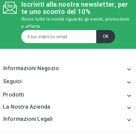
Iscriviti alla nostra newsletter, per
te uno sconto del 10%
category
MODELLO
Ricevi tutte le novità riguardo gli eventi, promozioni
cm 11x25
e offerte
sell
CATEGORIA PRODOTTO
Cazzuole e frattoni
tune
TIPO
Cazzuole e frattoni
Informazioni Negozio

tune
RC LABEL
Disponibile online
Seguici

Prodotti

La Nostra Azienda

Informazioni Legali
