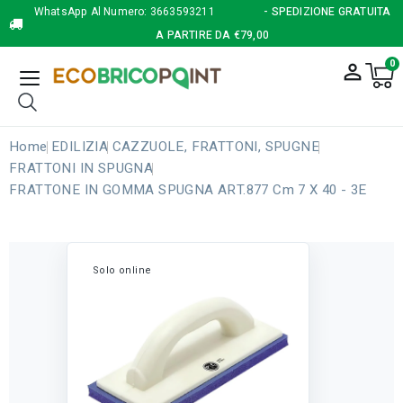
WhatsApp Al Numero:
3663593211
- SPEDIZIONE GRATUITA
A PARTIRE DA €79,00
0
person_outline
Home
EDILIZIA
CAZZUOLE, FRATTONI, SPUGNE
FRATTONI IN SPUGNA
FRATTONE IN GOMMA SPUGNA ART.877 Cm 7 X 40 - 3E
Solo online