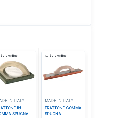
Solo online
Solo online
Solo online
ADE IN ITALY
MADE IN ITALY
PAVAN
RATTONE IN
FRATTONE GOMMA
FRATTONE I
OMMA SPUGNA
SPUGNA
GOMMA SP