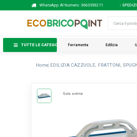
WhatsApp Al Numero:
3663593211
- SPEDIZ
TUTTE LE CATEGORIE
Ferramenta
Edilizia
U
Home
EDILIZIA
CAZZUOLE, FRATTONI, SPUG
Solo online