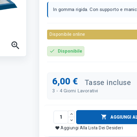
In gomma rigida. Con supporto e manico
Disponibile online

Disponibile
check
6,00 €
Tasse incluse
3 - 4 Giorni Lavorativi

AGGIUNGI A
Aggiungi Alla Lista Dei Desideri