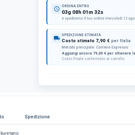
ORDINA ENTRO
schedule
03g 08h 01m 32s
e spediremo il tuo ordine mercoledi 12 ag
SPEDIZIONE STIMATA
local_shipping
Costo stimato 7,90 €
per Italia
Metodo principale: Corriere Espresso
Aggiungi ancora 79,00 € per ottenere la
Costo finale confermato al carrello.
to
Spedizione
liuretano.