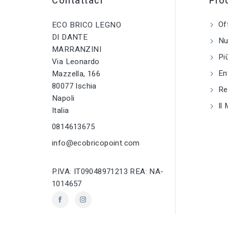
Contattaci
Prod
tune
TIPO
Of
ECO BRICO LEGNO
Cazzuole e frattoni
DI DANTE
Nuo
MARRANZINI
tune
RC LABEL
Più
Disponibile online
Via Leonardo
En
Mazzella, 166
80077 Ischia
Reg
Napoli
Il 
Italia
0814613675
info@ecobricopoint.com
P.IVA: IT09048971213 REA: NA-
1014657