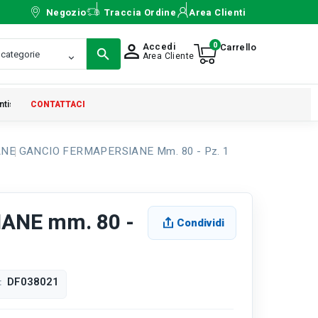
Negozio
Traccia Ordine
Area Clienti
0
Accedi
person_outline
Area Cliente
ntistica
CONTATTACI
ANE
GANCIO FERMAPERSIANE Mm. 80 - Pz. 1
ANE mm. 80 -
Condividi
DF038021
: