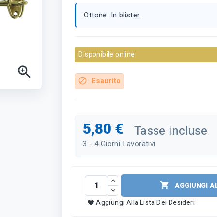
Ottone. In blister.
Disponibile online

Esaurito
block
5,80 €
Tasse incluse
3 - 4 Giorni Lavorativi

AGGIUNGI A
Aggiungi Alla Lista Dei Desideri