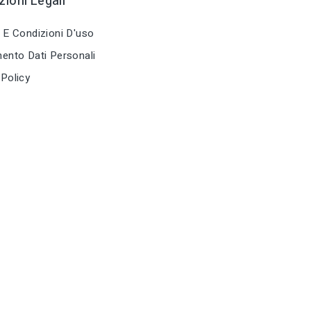
ioni Legali
acces.
 E Condizioni D'uso
tune
TIPO
Bloccaporte,
ento Dati Personali
re,serrande 
acces.
Policy
tune
RC LABEL
Disponibile 