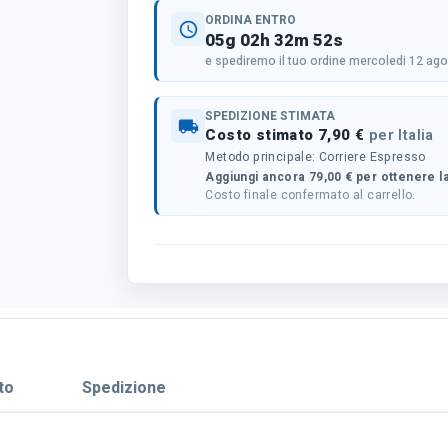
ORDINA ENTRO
schedule
05g 02h 32m 52s
e spediremo il tuo ordine mercoledi 12 ag
SPEDIZIONE STIMATA
local_shipping
Costo stimato 7,90 €
per Italia
Metodo principale: Corriere Espresso
Aggiungi ancora 79,00 € per ottenere la
Costo finale confermato al carrello.
to
Spedizione