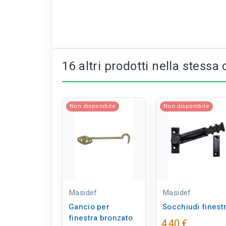
16 altri prodotti nella stessa 
Non disponibile
Non disponibile
Masidef
Masidef
Gancio per
Socchiudi finest
finestra bronzato
4,40 €