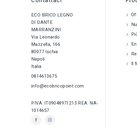
Contattaci
Prod
Of
ECO BRICO LEGNO
DI DANTE
Nuo
MARRANZINI
Più
Via Leonardo
En
Mazzella, 166
80077 Ischia
Reg
Napoli
Il 
Italia
0814613675
info@ecobricopoint.com
P.IVA: IT09048971213 REA: NA-
1014657