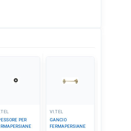
Solo online
.TEL
VI.TEL
BIENNEBI
PESSORE PER
GANCIO
GANCIO
ERMAPERSIANE
FERMAPERSIANE
FERMAPERS