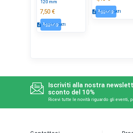
120 mm
7,50 €
Aggiungi
description
SCHEDA DATI
Aggiungi
description
SCHEDA DATI
Scheda dati
c
Scheda dati
close
tune
RC LABEL
Disponibile in
negozio
tune
RC LABEL
Disponibile in
Iscriviti alla nostra newslet
negozio
sconto del 10%
Ricevi tutte le novità riguardo gli eventi,