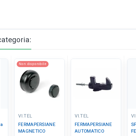
categoria:
Non disponibile
VI.TEL
VI.TEL
VI
ra
FERMAPERSIANE
FERMAPERSIANE
S
MAGNETICO
AUTOMATICO
F