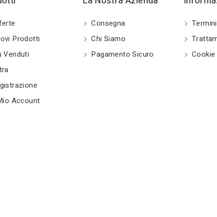
otti
La Nostra Azienda
Informaz
ferte
Consegna
Termini
vi Prodotti
Chi Siamo
Trattam
 Venduti
Pagamento Sicuro
Cookie 
tra
istrazione
Mio Account