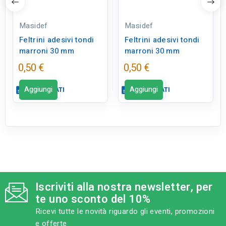
Masidef
Masidef
Feltrini adesivi tondi
Feltrini adesivi tondi
marroni 30 mm
marroni 30 mm
0,50 €
0,50 €
Aggiungi
Aggiungi
description
SCHEDA DATI
description
SCHEDA DATI
Scheda dati
Scheda dati
close
close
tune
tune
TIPO
TIPO
Ferramenta
Ferramenta
Iscriviti alla nostra newsletter, per
tune
tune
RC LABEL
RC LABEL
te uno sconto del 10%
Disponibile in negozio
Disponibile in negozio
Ricevi tutte le novità riguardo gli eventi, promozioni
e offerte