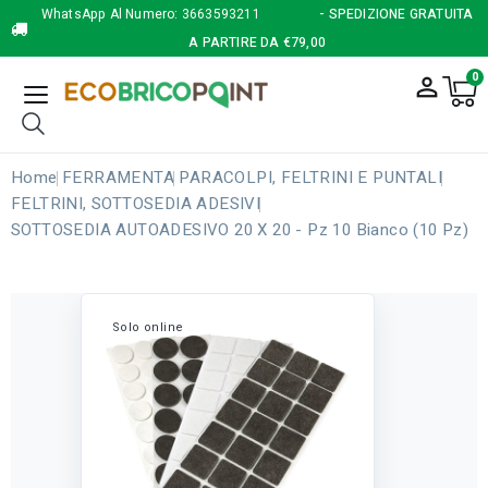
WhatsApp Al Numero:
3663593211
- SPEDIZIONE GRATUITA
A PARTIRE DA €79,00
0
person_outline
Home
FERRAMENTA
PARACOLPI, FELTRINI E PUNTALI
FELTRINI, SOTTOSEDIA ADESIVI
SOTTOSEDIA AUTOADESIVO 20 X 20 - Pz 10 Bianco (10 Pz)
Solo online