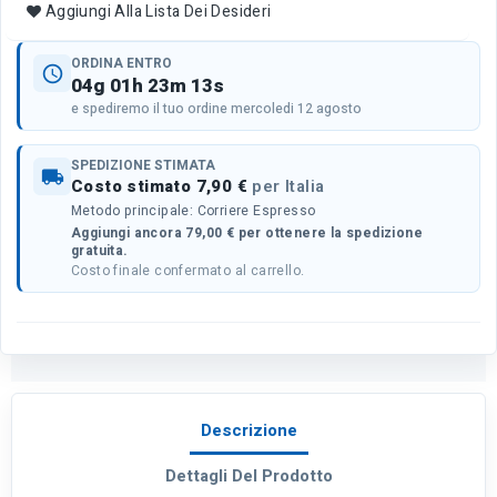
Aggiungi Alla Lista Dei Desideri
ORDINA ENTRO
schedule
04g 01h 23m 13s
e spediremo il tuo ordine mercoledi 12 agosto
SPEDIZIONE STIMATA
local_shipping
Costo stimato 7,90 €
per Italia
Metodo principale: Corriere Espresso
Aggiungi ancora 79,00 € per ottenere la spedizione
gratuita.
Costo finale confermato al carrello.
Descrizione
Dettagli Del Prodotto