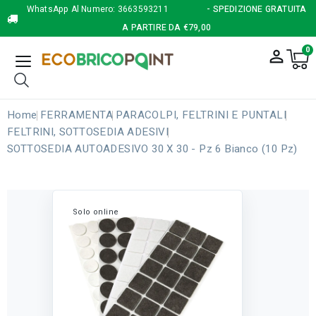
WhatsApp Al Numero:
3663593211
- SPEDIZIONE GRATUITA
A PARTIRE DA €79,00
0
person_outline
Home
FERRAMENTA
PARACOLPI, FELTRINI E PUNTALI
FELTRINI, SOTTOSEDIA ADESIVI
SOTTOSEDIA AUTOADESIVO 30 X 30 - Pz 6 Bianco (10 Pz)
Solo online