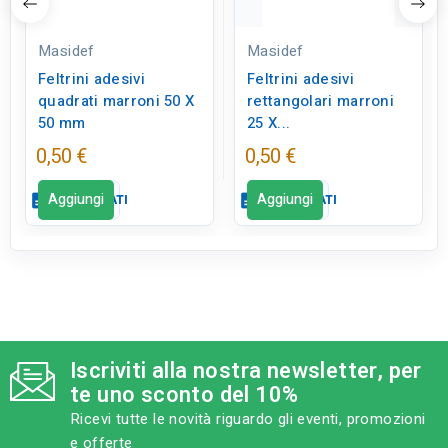
Masidef
Masidef
Feltrini adesivi
Feltrini adesivi
quadrati marroni 50 X
rettangolari marroni
50 mm
25 X...
0,50 €
0,50 €
Aggiungi
Aggiungi
description
SCHEDA DATI
description
SCHEDA DATI
Scheda dati
Scheda dati
close
close
tune
tune
TIPO
TIPO
Ferramenta
Ferramenta
Iscriviti alla nostra newsletter, per
te uno sconto del 10%
tune
tune
RC LABEL
RC LABEL
Disponibile in negozio
Disponibile in negozio
Ricevi tutte le novità riguardo gli eventi, promozioni
e offerte