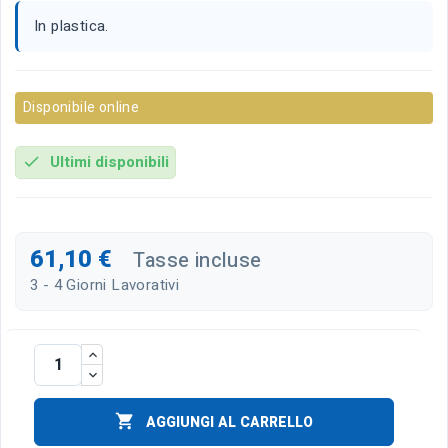
In plastica.
Disponibile online
Ultimi disponibili
check
61,10 €
Tasse incluse
3 - 4 Giorni Lavorativi

AGGIUNGI AL CARRELLO