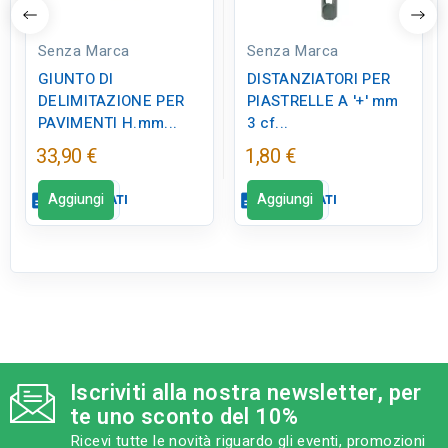
Senza Marca
Senza Marca
GIUNTO DI
DISTANZIATORI PER
DELIMITAZIONE PER
PIASTRELLE A '+' mm
PAVIMENTI H.mm...
3 cf...
33,90 €
1,80 €
Aggiungi
Aggiungi
description
SCHEDA DATI
description
SCHEDA DATI
Scheda dati
Scheda dati
close
close
qr_code_2
qr_code_2
CODICE FIGURA
CODICE FIGURA
ED0781
ED0328
Iscriviti alla nostra newsletter, per
category
category
MODELLO
MODELLO
te uno sconto del 10%
H.mm 8
mm 3 cf 250 pz
Ricevi tutte le novità riguardo gli eventi, promozioni