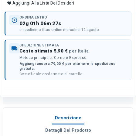
Aggiungi Alla Lista Dei Desideri
ORDINA ENTRO
schedule
02g 01h 06m 27s
e spediremo il tuo ordine mercoledi 12 agosto
SPEDIZIONE STIMATA
local_shipping
Costo stimato 5,90 €
per Italia
Metodo principale: Corriere Espresso
Aggiungi ancora 79,00 € per ottenere la spedizione
gratuita.
Costo finale confermato al carrello.
Descrizione
Dettagli Del Prodotto