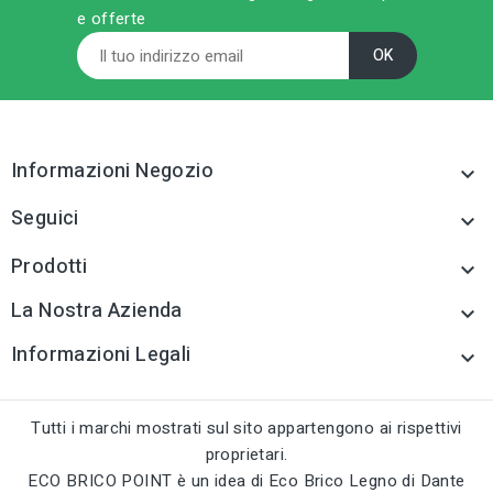
e offerte
sell
sell
CATEGORIA PRODOTTO
CATEGORIA PRODOTTO
Distanziatori,giunti,pro
Distanziatori,giunti,pro
fili per pavim.
fili per pavim.
tune
tune
TIPO
TIPO
Distanziatori,giunti,pro
Distanziatori,giunti,pro
fili per pavim.
fili per pavim.
Informazioni Negozio

tune
tune
RC LABEL
RC LABEL
Seguici

Disponibile online
Disponibile online
Prodotti

La Nostra Azienda

Informazioni Legali

Tutti i marchi mostrati sul sito appartengono ai rispettivi
proprietari.
ECO BRICO POINT è un idea di Eco Brico Legno di Dante