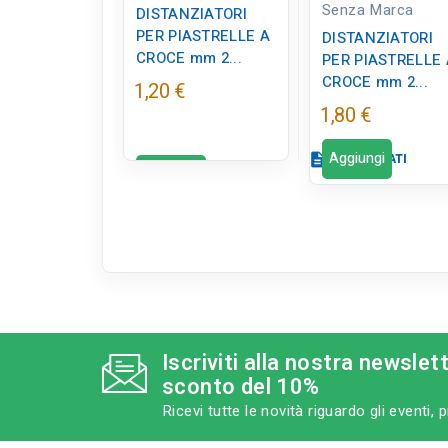
Senza Marca
DISTANZIATORI
PER PIASTRELLE A
DISTANZIATORI
CROCE mm 2...
PER PIASTRELLE 
CROCE mm 2...
1,20 €
1,80 €
Aggiungi
description
SCHEDA DATI
Aggiungi
Scheda dati
c
qr_code_2
CODICE FIGURA
ED0328
Iscriviti alla nostra newslet
sconto del 10%
catego
MODELLO
Ricevi tutte le novità riguardo gli eventi,
mm 2 cf 250 pz