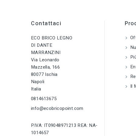
CATEGORIA
sell
PRODOTTO
Distanziatori,giun
i,profili per pavim
Contattaci
Prod
tune
TIPO
Of
ECO BRICO LEGNO
Distanziatori,giun
i,profili per pavim
DI DANTE
Nuo
MARRANZINI
Più
tune
RC LABEL
Via Leonardo
Disponibile onlin
En
Mazzella, 166
80077 Ischia
Reg
Napoli
Il 
Italia
0814613675
info@ecobricopoint.com
P.IVA: IT09048971213 REA: NA-
1014657