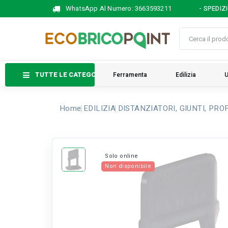
WhatsApp Al Numero:
3663593211
- SPEDIZ
TUTTE LE CATEGORIE
Ferramenta
Edilizia
U
Home
EDILIZIA
DISTANZIATORI, GIUNTI, PRO
Solo online
Non disponibile