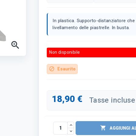
In plastica. Supporto-distanziatore che 
livellamento delle piastrelle. In busta.

Non disponibile
Esaurito
block
18,90 €
Tasse incluse

AGGIUNGI A