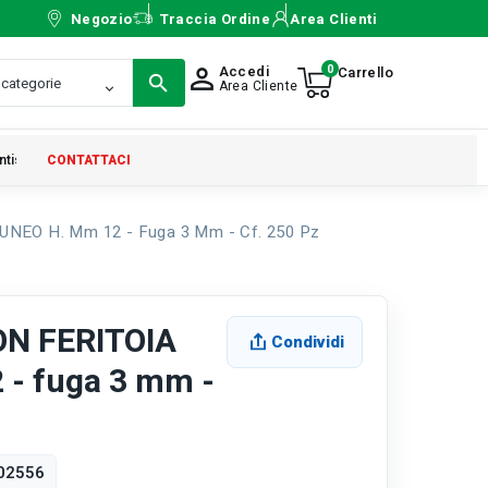
Negozio
Traccia Ordine
Area Clienti
0
Accedi
person_outline
Area Cliente
ntistica
CONTATTACI
EO H. Mm 12 - Fuga 3 Mm - Cf. 250 Pz
N FERITOIA
Condividi
- fuga 3 mm -
02556