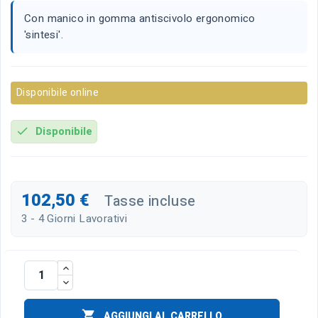
Con manico in gomma antiscivolo ergonomico
'sintesi'.
Disponibile online
Disponibile
check
102,50 €
Tasse incluse
3 - 4 Giorni Lavorativi

AGGIUNGI AL CARRELLO