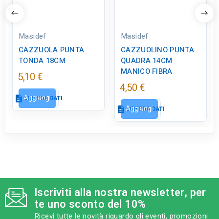
Masidef
Masidef
CAZZUOLA PUNTA
CAZZUOLINO PUNTA
TONDA 18CM
QUADRA 14CM
MANICO FIBRA
5,10 €
4,50 €
Aggiungi
description
SCHEDA DATI
Aggiungi
description
SCHEDA DATI
Scheda dati
close
Scheda dati
close
tune
RC LABEL
Disponibile in negozio
tune
RC LABEL
Disponibile in negozio
Iscriviti alla nostra newsletter, per
te uno sconto del 10%
Ricevi tutte le novità riguardo gli eventi, promozioni