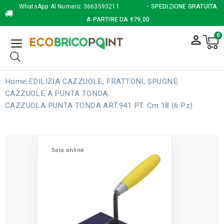
WhatsApp Al Numero:
3663593211
- SPEDIZIONE GRATUITA
A PARTIRE DA €79,00
0
person_outline
Home
EDILIZIA
CAZZUOLE, FRATTONI, SPUGNE
CAZZUOLE A PUNTA TONDA
CAZZUOLA PUNTA TONDA ART.941 P.T. Cm 18 (6 Pz)
Solo online