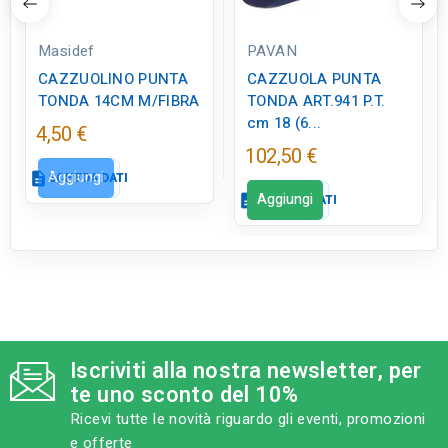
Masidef
PAVAN
CAZZUOLINO PUNTA
CAZZUOLA PUNTA
TONDA 14CM M/FIBRA
TONDA ART.941 P.T.
cm 18 (6...
4,50 €
102,50 €
Aggiungi
description
SCHEDA DATI
Aggiungi
description
SCHEDA DATI
Scheda dati
close
Scheda dati
close
tune
RC LABEL
Disponibile in negozio
qr_code_2
CODICE FIGURA
ED0220
Iscriviti alla nostra newsletter, per
te uno sconto del 10%
category
MODELLO
Ricevi tutte le novità riguardo gli eventi, promozioni
P.T. cm 18
e offerte