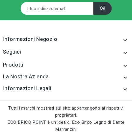
sell
CATEGORIA PRODOTTO
Cazzuole e frattoni
tune
TIPO
Cazzuole e frattoni
Informazioni Negozio

tune
RC LABEL
Disponibile online
Seguici

Prodotti

La Nostra Azienda

Informazioni Legali

Tutti i marchi mostrati sul sito appartengono ai rispettivi
proprietari.
ECO BRICO POINT è un idea di Eco Brico Legno di Dante
Marranzini