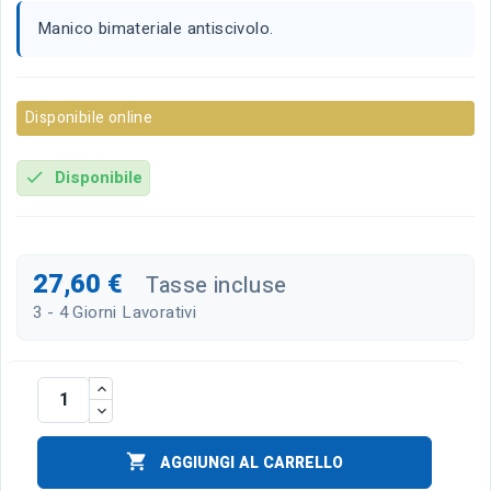
Manico bimateriale antiscivolo.
Disponibile online
Disponibile
check
27,60 €
Tasse incluse
3 - 4 Giorni Lavorativi

AGGIUNGI AL CARRELLO