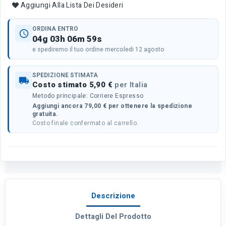
Aggiungi Alla Lista Dei Desideri
ORDINA ENTRO
schedule
04g 03h 06m 59s
e spediremo il tuo ordine mercoledi 12 agosto
SPEDIZIONE STIMATA
local_shipping
Costo stimato 5,90 €
per Italia
Metodo principale: Corriere Espresso
Aggiungi ancora 79,00 € per ottenere la spedizione
gratuita.
Costo finale confermato al carrello.
Descrizione
Dettagli Del Prodotto