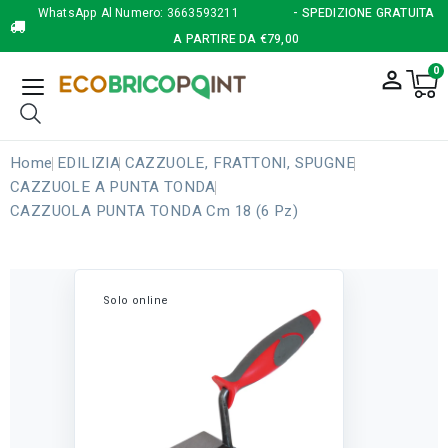
WhatsApp Al Numero:
3663593211
- SPEDIZIONE GRATUITA
A PARTIRE DA €79,00
0
person_outline
Home
EDILIZIA
CAZZUOLE, FRATTONI, SPUGNE
CAZZUOLE A PUNTA TONDA
CAZZUOLA PUNTA TONDA Cm 18 (6 Pz)
Solo online