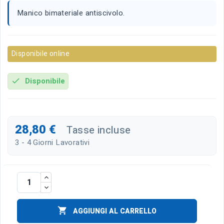
Manico bimateriale antiscivolo.
Disponibile online
Disponibile
check
28,80 €
Tasse incluse
3 - 4 Giorni Lavorativi

AGGIUNGI AL CARRELLO