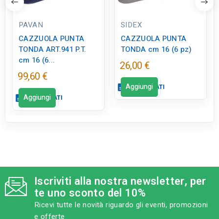
PAVAN
SIDEX
CAZZUOLA PUNTA
CAZZUOLA PUNTA
TONDA ART.941 P.T.
TONDA cm 16 (6 pz)
cm 16 (6...
26,00 €
99,60 €
Aggiungi
description
SCHEDA DATI
Aggiungi
description
SCHEDA DATI
Scheda dati
close
Scheda dati
close
qr_code_2
CODICE FIGURA
ED0215
qr_code_2
CODICE FIGURA
ED0220
Iscriviti alla nostra newsletter, per
category
MODELLO
te uno sconto del 10%
cm 16
category
MODELLO
Ricevi tutte le novità riguardo gli eventi, promozioni
P.T. cm 16
e offerte
sell
CATEGORIA PRODOTTO