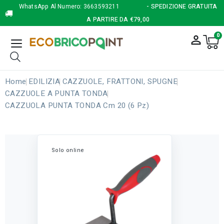
WhatsApp Al Numero:
3663593211
- SPEDIZIONE GRATUITA
A PARTIRE DA €79,00
0
person_outline
Home
EDILIZIA
CAZZUOLE, FRATTONI, SPUGNE
CAZZUOLE A PUNTA TONDA
CAZZUOLA PUNTA TONDA Cm 20 (6 Pz)
Solo online