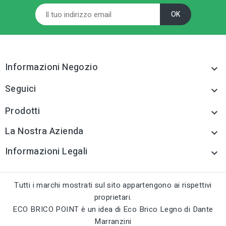
Cazzuole e frattoni
sell
CATEGORIA PRODOTTO
Cazzuole e frattoni
tune
TIPO
Cazzuole e frattoni
tune
TIPO
Cazzuole e frattoni
Informazioni Negozio
tune
RC LABEL

Disponibile online
tune
RC LABEL
Disponibile online
Seguici

Prodotti

La Nostra Azienda

Informazioni Legali

Tutti i marchi mostrati sul sito appartengono ai rispettivi
proprietari.
ECO BRICO POINT è un idea di Eco Brico Legno di Dante
Marranzini