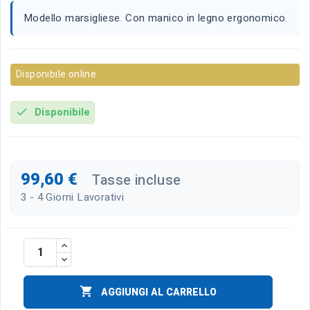
Modello marsigliese. Con manico in legno ergonomico.
Disponibile online
Disponibile
check
99,60 €
Tasse incluse
3 - 4 Giorni Lavorativi

AGGIUNGI AL CARRELLO