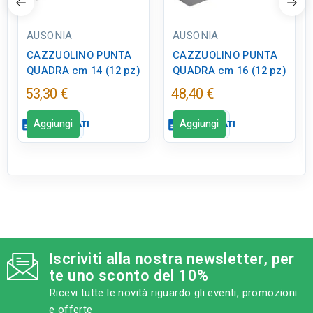
AUSONIA
AUSONIA
CAZZUOLINO PUNTA
CAZZUOLINO PUNTA
QUADRA cm 14 (12 pz)
QUADRA cm 16 (12 pz)
53,30 €
48,40 €
Aggiungi
Aggiungi
description
SCHEDA DATI
description
SCHEDA DATI
Scheda dati
Scheda dati
close
close
qr_code_2
qr_code_2
CODICE FIGURA
CODICE FIGURA
ED0231
ED0230
Iscriviti alla nostra newsletter, per
category
category
MODELLO
MODELLO
te uno sconto del 10%
cm 14
cm 16
Ricevi tutte le novità riguardo gli eventi, promozioni
e offerte
sell
sell
CATEGORIA PRODOTTO
CATEGORIA PRODOTTO