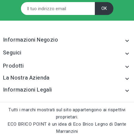
Cazzuole e frattoni
Cazzuole e frattoni
tune
tune
TIPO
TIPO
Cazzuole e frattoni
Cazzuole e frattoni
Informazioni Negozio
tune
tune
RC LABEL
RC LABEL

Disponibile online
Disponibile online
Seguici

Prodotti

La Nostra Azienda

Informazioni Legali

Tutti i marchi mostrati sul sito appartengono ai rispettivi
proprietari.
ECO BRICO POINT è un idea di Eco Brico Legno di Dante
Marranzini