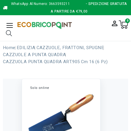
WhatsApp Al Numero:
3663593211
- SPEDIZIONE GRATUITA
A PARTIRE DA €79,00
0
person_outline
Home
EDILIZIA
CAZZUOLE, FRATTONI, SPUGNE
CAZZUOLE A PUNTA QUADRA
CAZZUOLA PUNTA QUADRA ART.905 Cm 16 (6 Pz)
Solo online