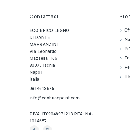
CATEGORIA
sell
PRODOTTO
tune
TIPO
Viti per metallo
Contattaci
Prod
Viti per metallo
tune
TIPO
Of
ECO BRICO LEGNO
tune
RC LABEL
Viti per metallo
Disponibile online
DI DANTE
Nuo
MARRANZINI
tune
RC LABEL
Più
Via Leonardo
Disponibile onlin
En
Mazzella, 166
80077 Ischia
tune
TIPO TESTA VITE
Reg
Napoli
Testa Piana
Il 
Svasata - TSP
Italia
0814613675
info@ecobricopoint.com
P.IVA: IT09048971213 REA: NA-
1014657