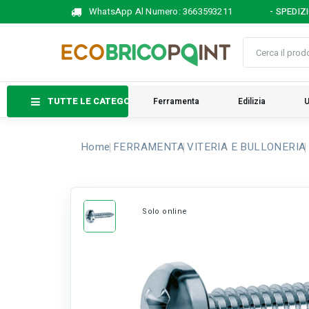
WhatsApp Al Numero:
3663593211
- SPEDIZ
TUTTE LE CATEGORIE
Ferramenta
Edilizia
U
Home
FERRAMENTA
VITERIA E BULLONERIA
Solo online