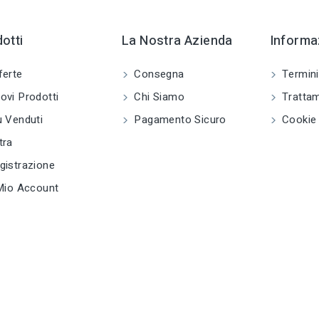
V
tune
TIPO
Viti per metallo
tu
otti
La Nostra Azienda
Informaz
V
tune
RC LABEL
Disponibile online
ferte
Consegna
Termini
tu
vi Prodotti
Chi Siamo
Trattam
D
 Venduti
Pagamento Sicuro
Cookie 
e
tu
tra
T
S
istrazione
Mio Account