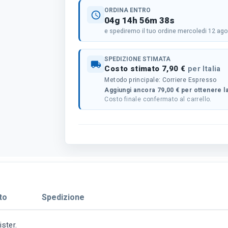
ORDINA ENTRO
schedule
04g 14h 56m 37s
e spediremo il tuo ordine mercoledi 12 ag
SPEDIZIONE STIMATA
local_shipping
Costo stimato 7,90 €
per Italia
Metodo principale: Corriere Espresso
Aggiungi ancora 79,00 € per ottenere la
Costo finale confermato al carrello.
to
Spedizione
ister.