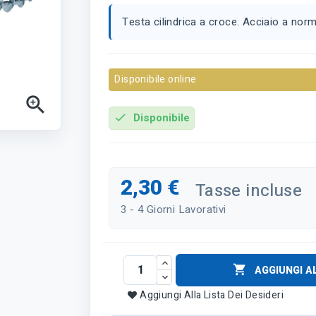
Testa cilindrica a croce. Acciaio a norma
Disponibile online

Disponibile
check
2,30 €
Tasse incluse
3 - 4 Giorni Lavorativi

AGGIUNGI A
Aggiungi Alla Lista Dei Desideri