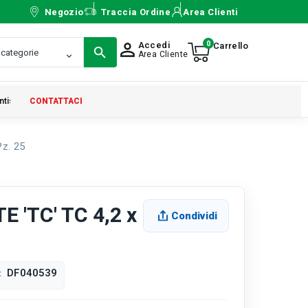
Negozio
Traccia Ordine
Area Clienti
0
Accedi
person_outline
Area Cliente
ntistica
CONTATTACI
z. 25
 'TC' TC 4,2 x
Condividi
DF040539
: