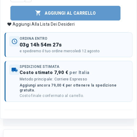

AGGIUNGI AL CARRELLO
Aggiungi Alla Lista Dei Desideri
ORDINA ENTRO
schedule
03g 14h 54m 27s
e spediremo il tuo ordine mercoledi 12 agosto
SPEDIZIONE STIMATA
local_shipping
Costo stimato 7,90 €
per Italia
Metodo principale: Corriere Espresso
Aggiungi ancora 79,00 € per ottenere la spedizione
gratuita.
Costo finale confermato al carrello.