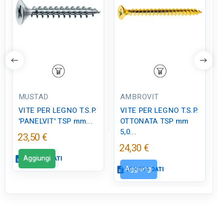
MUSTAD
AMBROVIT
VITE PER LEGNO T.S.P.
VITE PER LEGNO T.S.P.
'PANELVIT' TSP mm...
OTTONATA TSP mm
5,0...
23,50 €
24,30 €
Aggiungi
description
SCHEDA DATI
Aggiungi
description
SCHEDA DATI
Scheda dati
close
Scheda dati
close