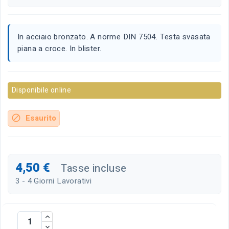
In acciaio bronzato. A norme DIN 7504. Testa svasata
piana a croce. In blister.
Disponibile online
Esaurito
block
4,50 €
Tasse incluse
3 - 4 Giorni Lavorativi