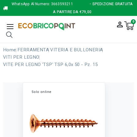
WhatsApp Al Numero:
3663593211
- SPEDIZIONE GRATUITA
A PARTIRE DA €79,00
0
person_outline
Home
FERRAMENTA
VITERIA E BULLONERIA
VITI PER LEGNO
VITE PER LEGNO 'TSP' TSP 6,0x 50 - Pz. 15
Solo online