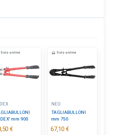
Solo online
Solo online
Solo online
Non disponibil
IDEX
NEO
BELLOTA
AGLIABULLONI
TAGLIABULLONI
TAGLIABULL
IDEX' mm 900
mm 750
mm 900
,50 €
67,10 €
162,60 €