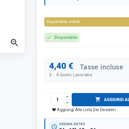
Disponibile online
Disponibile
check

4,40 €
Tasse incluse
3 - 4 Giorni Lavorativi

AGGIUNGI A
Aggiungi Alla Lista Dei Desideri
ORDINA ENTRO
schedule