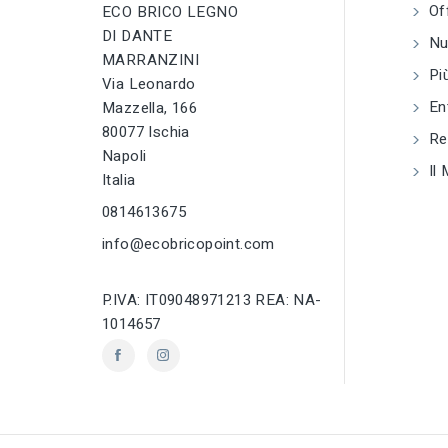
Of
piegaferro
ECO BRICO LEGNO
tune
TIPO
DI DANTE
Utensili taglia e
Nuo
piegaferro
tune
RC LABEL
MARRANZINI
Più
Disponibile onlin
Via Leonardo
tune
RC LABEL
En
Mazzella, 166
Disponibile online
80077 Ischia
Reg
Napoli
Il 
Italia
0814613675
info@ecobricopoint.com
P.IVA: IT09048971213 REA: NA-
1014657