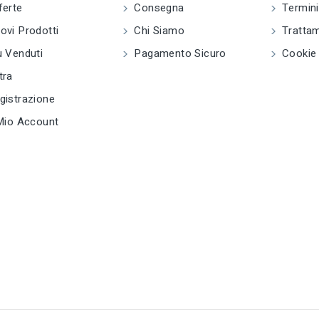
ferte
Consegna
Termini
piegaferro
piegaferro
vi Prodotti
Chi Siamo
Trattam
tune
tune
RC LABEL
RC LABEL
 Venduti
Pagamento Sicuro
Cookie 
e
Disponibile online
Disponibile online
tra
istrazione
Mio Account