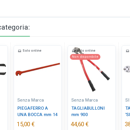
categoria:
Solo online
Solo online
Non disponibile
Senza Marca
Senza Marca
S
PIEGAFERRO A
TAGLIABULLONI
T
UNA BOCCA mm 14
mm 900
'S
15,00 €
44,60 €
38