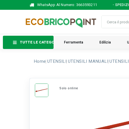
WhatsApp Al Numero:
3663593211
- SPEDIZ
TUTTE LE CATEGORIE
Ferramenta
Edilizia
U
Home
UTENSILI
UTENSILI MANUALI
UTENSIL
Solo online