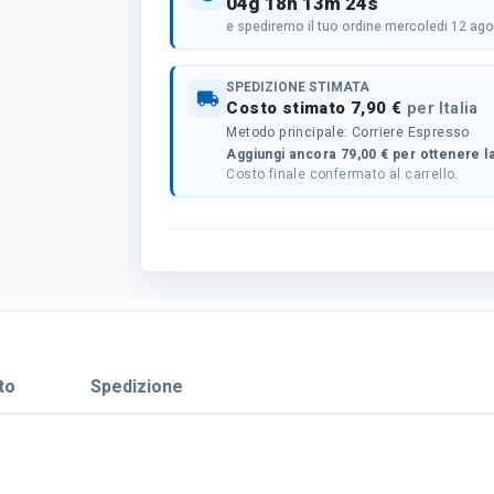
04g 18h 13m 23s
e spediremo il tuo ordine mercoledi 12 ag
SPEDIZIONE STIMATA
local_shipping
Costo stimato 7,90 €
per Italia
Metodo principale: Corriere Espresso
Aggiungi ancora 79,00 € per ottenere la
Costo finale confermato al carrello.
to
Spedizione