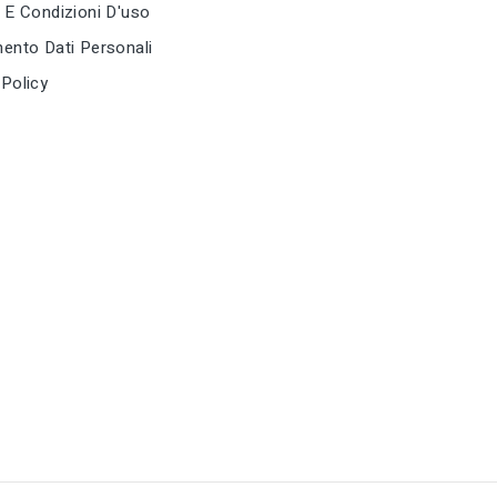
 E Condizioni D'uso
piegaferro
piegaferro
ento Dati Personali
tune
tune
RC LABEL
RC LABEL
Policy
Disponibile online
Disponibile 