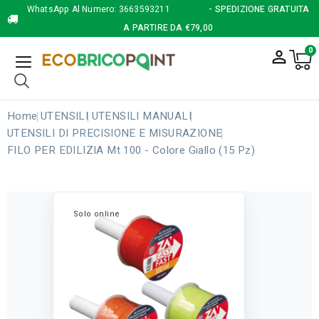
WhatsApp Al Numero:
3663593211
- SPEDIZIONE GRATUITA
A PARTIRE DA €79,00
0
person_outline
Home
UTENSILI
UTENSILI MANUALI
UTENSILI DI PRECISIONE E MISURAZIONE
FILO PER EDILIZIA Mt 100 - Colore Giallo (15 Pz)
Solo online