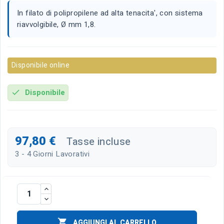
In filato di polipropilene ad alta tenacita', con sistema
riavvolgibile, Ø mm 1,8.
Disponibile online
Disponibile
check
97,80 €
Tasse incluse
3 - 4 Giorni Lavorativi

AGGIUNGI AL CARRELLO