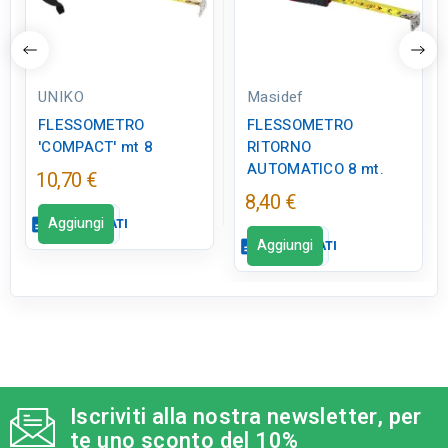
UNIKO
Masidef
FLESSOMETRO
FLESSOMETRO
'COMPACT' mt 8
RITORNO
AUTOMATICO 8 mt.
10,70 €
8,40 €
Aggiungi
description
SCHEDA DATI
Aggiungi
description
SCHEDA DATI
Scheda dati
close
Scheda dati
close
qr_code_2
CODICE FIGURA
tune
TIPO
ED0840
Ferramenta
Iscriviti alla nostra newsletter, per
category
MODELLO
te uno sconto del 10%
tune
RC LABEL
mt 8