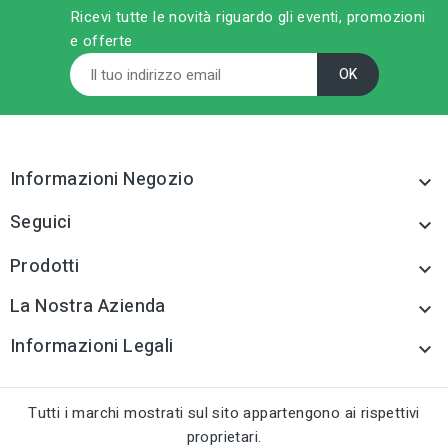
Disponibile in negozio
Ricevi tutte le novità riguardo gli eventi, promozioni
sell
CATEGORIA PRODOTTO
e offerte
Strumenti di misura
Informazioni Negozio

Seguici

Prodotti

La Nostra Azienda

Informazioni Legali

Tutti i marchi mostrati sul sito appartengono ai rispettivi
proprietari.