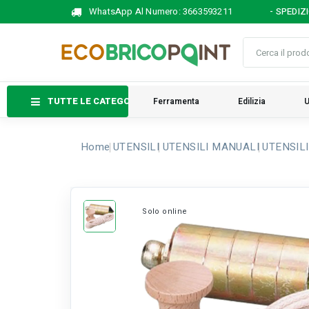
WhatsApp Al Numero:
3663593211
- SPEDIZ
TUTTE LE CATEGORIE
Ferramenta
Edilizia
U
Home
UTENSILI
UTENSILI MANUALI
UTENSILI
Solo online