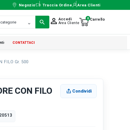
Negozio
Traccia Ordine
Area Clienti
0
Accedi
person_outline
Area Cliente
ntistica
CONTATTACI
FILO Gr. 500
RE CON FILO
Condividi
20513