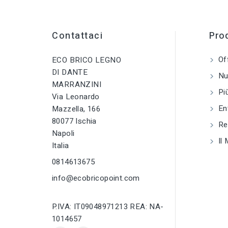
CATEGORIA
sell
PRODOTTO
CATEGORIA
sell
Tracciarighe e
PRODOTTO
segnalivello
Tracciarighe e
Contattaci
Prod
segnalivello
tune
TIPO
Of
ECO BRICO LEGNO
Tracciarighe e
tune
TIPO
segnalivello
DI DANTE
Tracciarighe e
Nuo
segnalivello
MARRANZINI
Più
tune
RC LABEL
Via Leonardo
Disponibile onlin
tune
RC LABEL
En
Mazzella, 166
Disponibile online
80077 Ischia
Reg
Napoli
Il 
Italia
0814613675
info@ecobricopoint.com
P.IVA: IT09048971213 REA: NA-
1014657