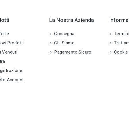
CATEGORIA
S
sell
PRODOTTO
m
Tracciarighe e
segnalivello
otti
La Nostra Azienda
Informaz
tune
TIPO
ferte
Consegna
Termini
Tracciarighe e
segnalivello
vi Prodotti
Chi Siamo
Trattam
 Venduti
Pagamento Sicuro
Cookie 
tune
RC LABEL
e
Disponibile online
tra
istrazione
Mio Account