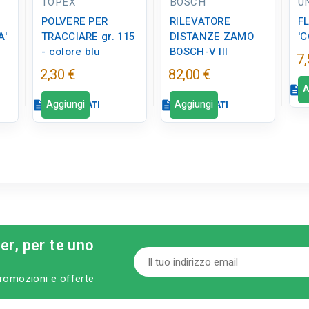
TOPEX
BOSCH
U
POLVERE PER
RILEVATORE
F
A'
TRACCIARE gr. 115
DISTANZE ZAMO
'
- colore blu
BOSCH-V III
7,
2,30 €
82,00 €
A
description
S
Aggiungi
Aggiungi
description
SCHEDA DATI
description
SCHEDA DATI
Sc
Scheda dati
close
Scheda dati
lose
close
tune
RC LABEL
E
qr_code_2
CODICE FIGURA
Disponibile in
ED0168
ter, per te uno
negozio
m
ry
category
MODELLO
 promozioni e offerte
gr. 115 - colore blu