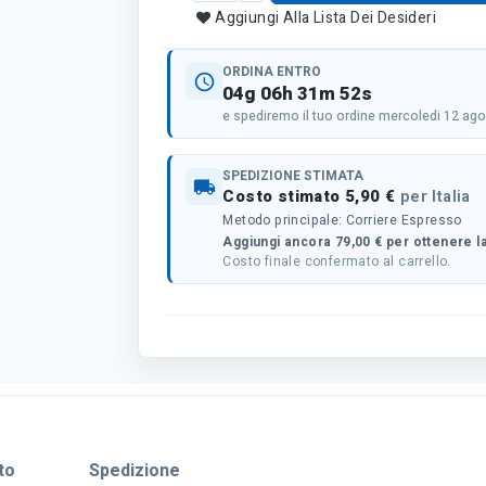
Aggiungi Alla Lista Dei Desideri
ORDINA ENTRO
schedule
04g 06h 31m 51s
e spediremo il tuo ordine mercoledi 12 ag
SPEDIZIONE STIMATA
local_shipping
Costo stimato 5,90 €
per Italia
Metodo principale: Corriere Espresso
Aggiungi ancora 79,00 € per ottenere la
Costo finale confermato al carrello.
to
Spedizione