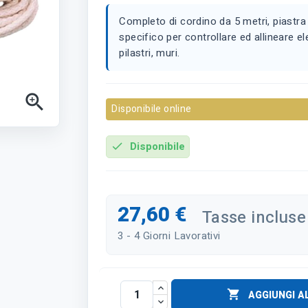
Completo di cordino da 5 metri, piastra
specifico per controllare ed allineare ele
pilastri, muri.

Disponibile online
Disponibile
check
27,60 €
Tasse incluse
3 - 4 Giorni Lavorativi

AGGIUNGI A