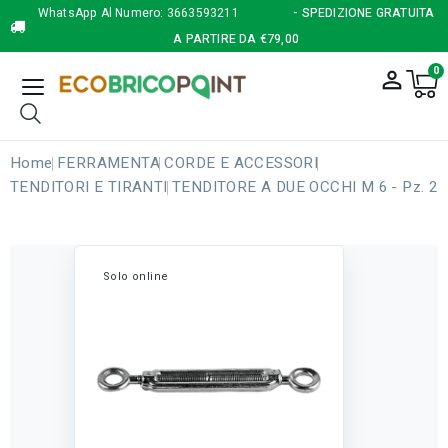
WhatsApp Al Numero:
3663593211
- SPEDIZIONE GRATUITA
A PARTIRE DA €79,00
0
person_outline
Home
FERRAMENTA
CORDE E ACCESSORI
TENDITORI E TIRANTI
TENDITORE A DUE OCCHI M 6 - Pz. 2
Solo online