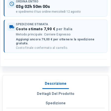
ORDINA ENTRO
schedule
03g 02h 50m 00s
e spediremo il tuo ordine mercoledi 12 agosto
SPEDIZIONE STIMATA
local_shipping
Costo stimato 7,90 €
per Italia
Metodo principale: Corriere Espresso
Aggiungi ancora 79,00 € per ottenere la spedizione
gratuita.
Costo finale confermato al carrello.
Descrizione
Dettagli Del Prodotto
Spedizione