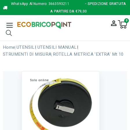
WhatsApp Al Numero:
3663593211
- SPEDIZIONE GRATUITA
A PARTIRE DA €79,00
0
person_outline
Home
UTENSILI
UTENSILI MANUALI
STRUMENTI DI MISURA
ROTELLA METRICA 'EXTRA' Mt 10
Solo online