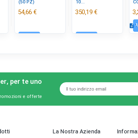
(50 PZ)
10...
CO
54,66 €
350,19 €
3,
A
description
S
Aggiungi
Aggiungi
Sc
tu
ter, per te uno
D
n
 promozioni e offerte
otti
La Nostra Azienda
Informaz