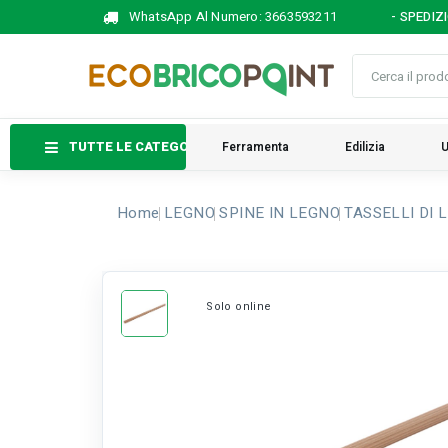
WhatsApp Al Numero:
3663593211
- SPEDIZ
TUTTE LE CATEGORIE
Ferramenta
Edilizia
U
Home
LEGNO
SPINE IN LEGNO
TASSELLI DI L
Solo online