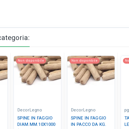
categoria:
Non disponibile
Non disponibile
No
DecorLegno
DecorLegno
pg
SPINE IN FAGGIO
SPINE IN FAGGIO
TA
DIAM.MM.10X1000
IN PACCO DA KG.
L