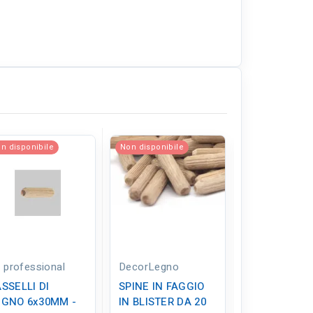
n disponibile
Non disponibile
Non disponibil
 professional
DecorLegno
DecorLegno
SSELLI DI
SPINE IN FAGGIO
SPINE IN FA
EGNO 6x30MM -
IN BLISTER DA 20
IN PACCO DA