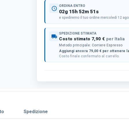
ORDINA ENTRO
schedule
02g 15h 52m 51s
e spediremo il tuo ordine mercoledi 12 ag
SPEDIZIONE STIMATA
local_shipping
Costo stimato 7,90 €
per Italia
Metodo principale: Corriere Espresso
Aggiungi ancora 79,00 € per ottenere la
Costo finale confermato al carrello.
to
Spedizione