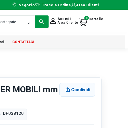
Negozio
Traccia Ordine
Area Clienti
0
Accedi
person_outline
Area Cliente
ntistica
CONTATTACI
PER MOBILI mm
Condividi
DF038120
: