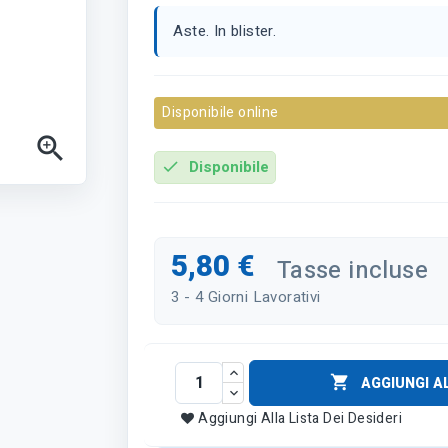
Aste. In blister.
Disponibile online

Disponibile
check
5,80 €
Tasse incluse
3 - 4 Giorni Lavorativi

AGGIUNGI A
Aggiungi Alla Lista Dei Desideri