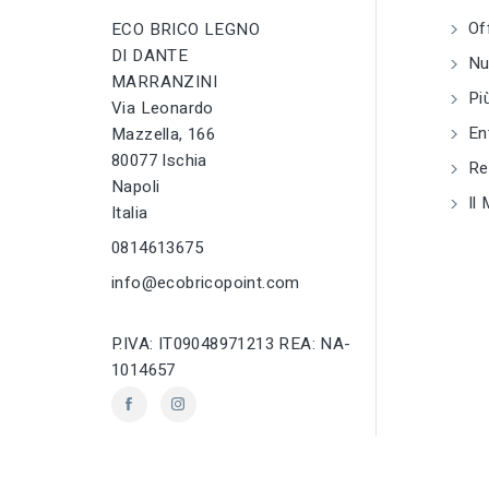
Of
ECO BRICO LEGNO
DI DANTE
Nuo
MARRANZINI
Più
Via Leonardo
En
Mazzella, 166
80077 Ischia
Reg
Napoli
Il 
Italia
0814613675
info@ecobricopoint.com
P.IVA: IT09048971213 REA: NA-
1014657