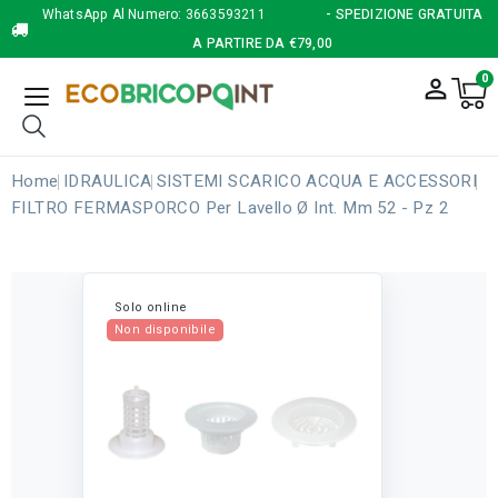
WhatsApp Al Numero:
3663593211
- SPEDIZIONE GRATUITA
A PARTIRE DA €79,00
0
person_outline
Home
IDRAULICA
SISTEMI SCARICO ACQUA E ACCESSORI
FILTRO FERMASPORCO Per Lavello Ø Int. Mm 52 - Pz 2
Solo online
Non disponibile