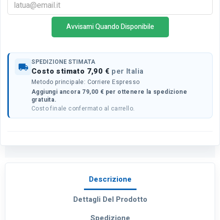
Avvisami Quando Disponibile
SPEDIZIONE STIMATA
local_shipping
Costo stimato 7,90 €
per Italia
Metodo principale: Corriere Espresso
Aggiungi ancora 79,00 € per ottenere la spedizione
gratuita.
Costo finale confermato al carrello.
Descrizione
Dettagli Del Prodotto
Spedizione