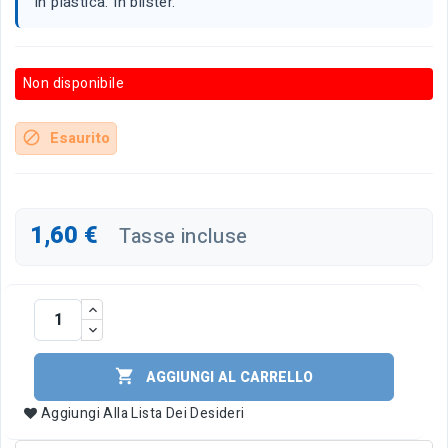
In plastica. In blister.
Non disponibile
Esaurito
block
1,60 €
Tasse incluse

AGGIUNGI AL CARRELLO
Aggiungi Alla Lista Dei Desideri