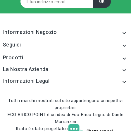
Sistemi di scarico
Sistemi di scarico
acqua e accessori
acqua e accessori
tune
tune
TIPO
TIPO
Sistemi di scarico
Sistemi di scarico
Informazioni Negozio

acqua e accessori
acqua e accessori
Seguici

tune
tune
RC LABEL
RC LABEL
Disponibile online
Disponibile online
Prodotti

La Nostra Azienda

Informazioni Legali

Tutti i marchi mostrati sul sito appartengono ai rispettivi
proprietari.
ECO BRICO POINT è un idea di Eco Brico Legno di Dante
Marranzini
Il sito è stato progettato e sviluppato da
curci.eu