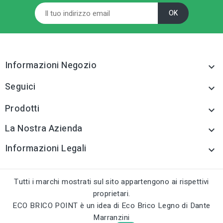
acqua e accessori
Sistemi di scarico
acqua e accessori
tune
RC LABEL
Disponibile online
tune
TIPO
Sistemi di scarico
acqua e accessori
Informazioni Negozio

tune
RC LABEL
Seguici

Disponibile online
Prodotti

La Nostra Azienda

Informazioni Legali

Tutti i marchi mostrati sul sito appartengono ai rispettivi
proprietari.
ECO BRICO POINT è un idea di Eco Brico Legno di Dante
Marranzini