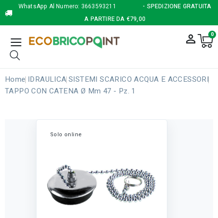
WhatsApp Al Numero:
3663593211
- SPEDIZIONE GRATUITA
A PARTIRE DA €79,00
0
person_outline
Home
IDRAULICA
SISTEMI SCARICO ACQUA E ACCESSORI
TAPPO CON CATENA Ø Mm 47 - Pz. 1
Solo online