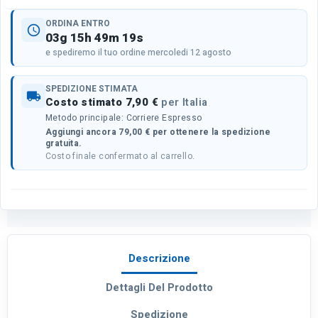
ORDINA ENTRO
schedule
03g 15h 49m 19s
e spediremo il tuo ordine mercoledi 12 agosto
SPEDIZIONE STIMATA
local_shipping
Costo stimato 7,90 €
per Italia
Metodo principale: Corriere Espresso
Aggiungi ancora 79,00 € per ottenere la spedizione
gratuita.
Costo finale confermato al carrello.
Descrizione
Dettagli Del Prodotto
Spedizione