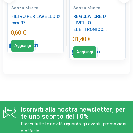
Senza Marca
Senza Marca
FILTRO PER LAVELLO Ø
REGOLATORE DI
mm 37
LIVELLO
ELETTRONICO...
0,60 €
31,40 €
Aggiungi
description
SCHEDA DATI
Aggiungi
description
SCHEDA DATI
Scheda dati
close
Scheda dati
close
qr_code_2
CODICE FIGURA
ID0945
qr_code_2
CODICE FIGURA
ID0902
category
MODELLO
Iscriviti alla nostra newsletter, per
Ø mm 37
category
MODELLO
te uno sconto del 10%
lunghezza cavo mt 10
Ricevi tutte le novità riguardo gli eventi, promozioni
sell
CATEGORIA PRODOTTO
Sistemi di scarico
e offerte
sell
CATEGORIA PRODOTTO