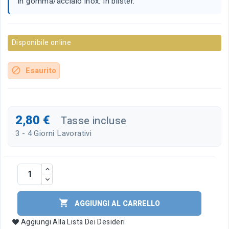
In gomma/acciaio inox. In blister.
Disponibile online
Esaurito
block
2,80 €
Tasse incluse
3 - 4 Giorni Lavorativi

AGGIUNGI AL CARRELLO
Aggiungi Alla Lista Dei Desideri