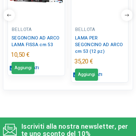
BELLOTA
BELLOTA
SEGONCINO AD ARCO
LAMA PER
LAMA FISSA cm 53
SEGONCINO AD ARCO
cm 53 (12 pz)
10,50 €
35,20 €
Aggiungi
description
SCHEDA DATI
Aggiungi
description
SCHEDA DATI
Scheda dati
close
Scheda dati
close
qr_code_2
CODICE FIGURA
ED0594
qr_code_2
CODICE FIGURA
ED0209
Iscriviti alla nostra newsletter, per
category
MODELLO
te uno sconto del 10%
cm 53
category
MODELLO