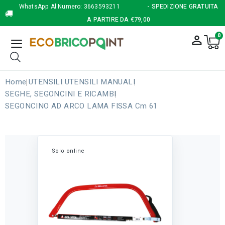
WhatsApp Al Numero:
3663593211
- SPEDIZIONE GRATUITA
A PARTIRE DA €79,00
0
person_outline
Home
UTENSILI
UTENSILI MANUALI
SEGHE, SEGONCINI E RICAMBI
SEGONCINO AD ARCO LAMA FISSA Cm 61
Solo online