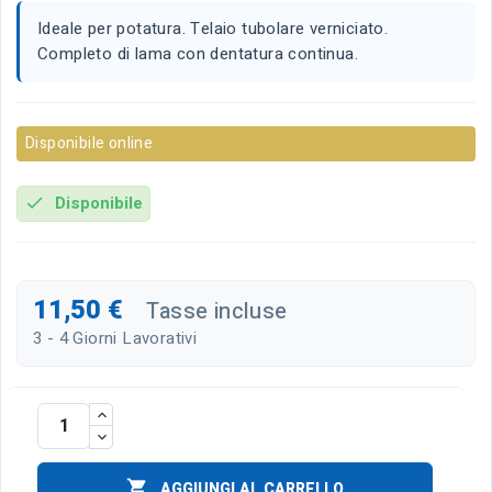
Ideale per potatura. Telaio tubolare verniciato.
Completo di lama con dentatura continua.
Disponibile online
Disponibile
check
11,50 €
Tasse incluse
3 - 4 Giorni Lavorativi

AGGIUNGI AL CARRELLO