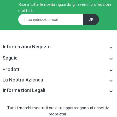
Ricevi tutte le novità riguardo gli eventi, promozioni
cm 53
e offerte
sell
CATEGORIA PRODOTTO
Segoncini e lame
sell
CATEGORIA PRODOTTO
Segoncini e lame
tune
TIPO
Segoncini e lame
tune
TIPO
Segoncini e lame
Informazioni Negozio
tune
RC LABEL

Disponibile online
tune
RC LABEL
Disponibile online
Seguici

Prodotti

La Nostra Azienda

Informazioni Legali

Tutti i marchi mostrati sul sito appartengono ai rispettivi
proprietari.