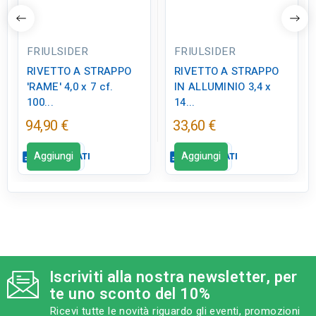
FRIULSIDER
FRIULSIDER
RIVETTO A STRAPPO
RIVETTO A STRAPPO
'RAME' 4,0 x 7 cf.
IN ALLUMINIO 3,4 x
100...
14...
94,90 €
33,60 €
Aggiungi
Aggiungi
description
SCHEDA DATI
description
SCHEDA DATI
Scheda dati
Scheda dati
close
close
qr_code_2
qr_code_2
CODICE FIGURA
CODICE FIGURA
VB0087
VB0088
Iscriviti alla nostra newsletter, per
te uno sconto del 10%
category
category
MODELLO
MODELLO
Ricevi tutte le novità riguardo gli eventi, promozioni
4,0 x 7 cf. 100 pz
3,4 x 14 cf. 100 pz