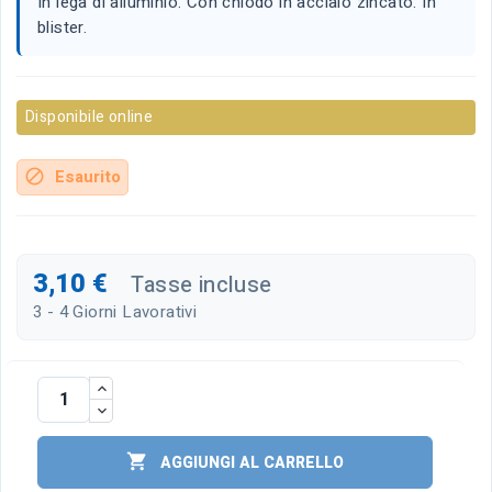
In lega di alluminio. Con chiodo in acciaio zincato. In
blister.
Disponibile online
Esaurito
block
3,10 €
Tasse incluse
3 - 4 Giorni Lavorativi

AGGIUNGI AL CARRELLO