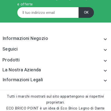
e offerte
sell
sell
CATEGORIA PRODOTTO
CATEGORIA PRODOTTO
Rivetti
Rivetti
tune
tune
TIPO
TIPO
Rivetti
Rivetti
Informazioni Negozio

tune
tune
RC LABEL
RC LABEL
Disponibile online
Disponibile online
Seguici

Prodotti

La Nostra Azienda

Informazioni Legali

Tutti i marchi mostrati sul sito appartengono ai rispettivi
proprietari.
ECO BRICO POINT è un idea di Eco Brico Legno di Dante