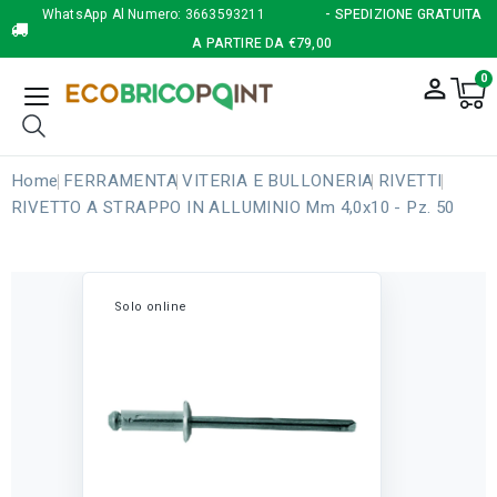
WhatsApp Al Numero:
3663593211
- SPEDIZIONE GRATUITA
A PARTIRE DA €79,00
0
person_outline
Home
FERRAMENTA
VITERIA E BULLONERIA
RIVETTI
RIVETTO A STRAPPO IN ALLUMINIO Mm 4,0x10 - Pz. 50
Solo online