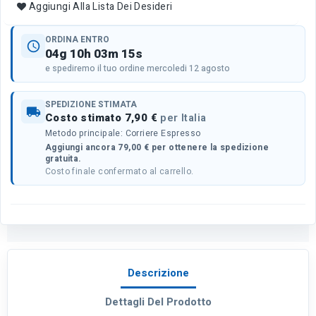
Aggiungi Alla Lista Dei Desideri
ORDINA ENTRO
schedule
04g 10h 03m 15s
e spediremo il tuo ordine mercoledi 12 agosto
SPEDIZIONE STIMATA
local_shipping
Costo stimato 7,90 €
per Italia
Metodo principale: Corriere Espresso
Aggiungi ancora 79,00 € per ottenere la spedizione
gratuita.
Costo finale confermato al carrello.
Descrizione
Dettagli Del Prodotto