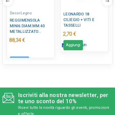
DecorLegno
LEONARDO 18
CILIEGIO + VITI E
REGGIMENSOLA
TASSELLI
MINI6 DIAM.MM.40
METALLIZZATO...
2,70 €
88,34 €
Aggiungi
description
SCHEDA DATI
Aggiungi
Scheda dati
close
tune
RC LABEL
Disponibile in negozio
Iscriviti alla nostra newsletter, per
te uno sconto del 10%
Ricevi tutte le novità riguardo gli eventi, promozioni
e offerte