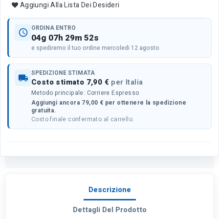
Aggiungi Alla Lista Dei Desideri
ORDINA ENTRO
schedule
04g 07h 29m 52s
e spediremo il tuo ordine mercoledi 12 agosto
SPEDIZIONE STIMATA
local_shipping
Costo stimato 7,90 €
per Italia
Metodo principale: Corriere Espresso
Aggiungi ancora 79,00 € per ottenere la spedizione
gratuita.
Costo finale confermato al carrello.
Descrizione
Dettagli Del Prodotto