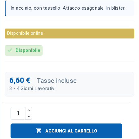
In acciaio, con tassello. Attacco esagonale. In blister.
Disponibile online
Disponibile
check
6,60 €
Tasse incluse
3 - 4 Giorni Lavorativi

AGGIUNGI AL CARRELLO