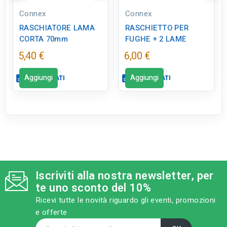
Connex
Connex
RASCHIATORE LAMA
RASCHIETTO PER
CORTA 70mm
FUGHE + 2 LAME
5,40 €
6,00 €
Aggiungi
Aggiungi
description
SCHEDA DATI
description
SCHEDA DATI
Scheda dati
Scheda dati
close
close
tune
tune
RC LABEL
RC LABEL
Disponibile in negozio
Disponibile in negozio
Iscriviti alla nostra newsletter, per
te uno sconto del 10%
Ricevi tutte le novità riguardo gli eventi, promozioni
e offerte