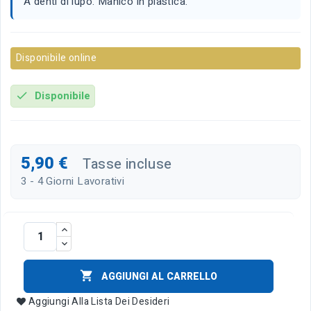
A denti di lupo. Manico in plastica.
Disponibile online
Disponibile
check
5,90 €
Tasse incluse
3 - 4 Giorni Lavorativi

AGGIUNGI AL CARRELLO
Aggiungi Alla Lista Dei Desideri