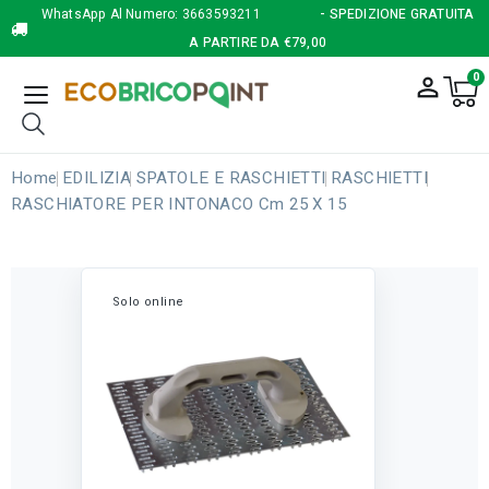
WhatsApp Al Numero:
3663593211
- SPEDIZIONE GRATUITA
A PARTIRE DA €79,00
0
person_outline
Home
EDILIZIA
SPATOLE E RASCHIETTI
RASCHIETTI
RASCHIATORE PER INTONACO Cm 25 X 15
Solo online