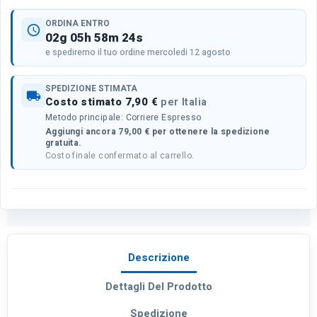
ORDINA ENTRO
schedule
02g 05h 58m 24s
e spediremo il tuo ordine mercoledi 12 agosto
SPEDIZIONE STIMATA
local_shipping
Costo stimato 7,90 €
per Italia
Metodo principale: Corriere Espresso
Aggiungi ancora 79,00 € per ottenere la spedizione
gratuita.
Costo finale confermato al carrello.
Descrizione
Dettagli Del Prodotto
Spedizione