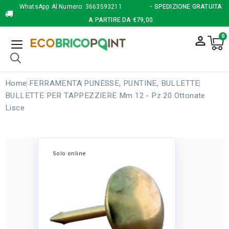
WhatsApp Al Numero:
3663593211
- SPEDIZIONE GRATUITA
A PARTIRE DA €79,00
0
person_outline
Home
FERRAMENTA
PUNESSE, PUNTINE, BULLETTE
BULLETTE PER TAPPEZZIERE Mm 12 - Pz 20 Ottonate
Lisce
Solo online