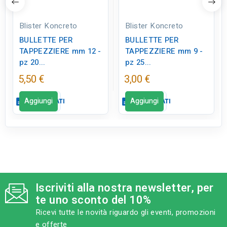
Blister Koncreto
Blister Koncreto
BULLETTE PER
BULLETTE PER
TAPPEZZIERE mm 12 -
TAPPEZZIERE mm 9 -
pz 20...
pz 25...
5,50 €
3,00 €
Aggiungi
Aggiungi
description
SCHEDA DATI
description
SCHEDA DATI
Scheda dati
Scheda dati
close
close
qr_code_2
qr_code_2
CODICE FIGURA
CODICE FIGURA
BK0206
BK0206
Iscriviti alla nostra newsletter, per
te uno sconto del 10%
category
category
MODELLO
MODELLO
Ricevi tutte le novità riguardo gli eventi, promozioni
mm 12 - pz 20 sfumate
mm 9 - pz 25 ottonate
nido ape
lisce
e offerte