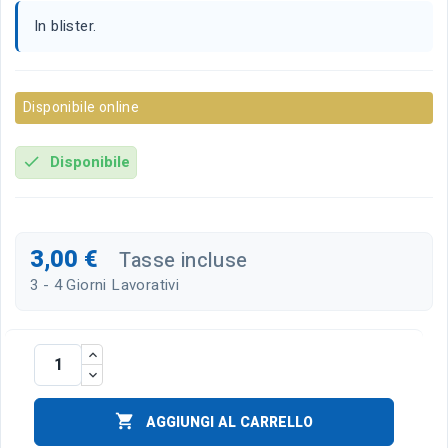
In blister.
Disponibile online
Disponibile
check
3,00 €
Tasse incluse
3 - 4 Giorni Lavorativi

AGGIUNGI AL CARRELLO