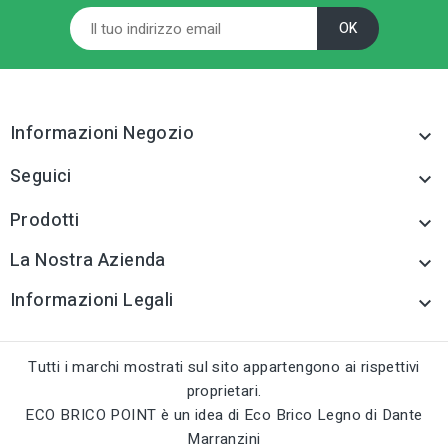
sell
sell
CATEGORIA PRODOTTO
CATEGORIA PRODOTTO
Ganci,attaccaglie e
Ganci,attaccaglie e
cornici per quadri
cornici per quadri
tune
tune
TIPO
TIPO
Informazioni Negozio

Ganci,attaccaglie e
Ganci,attaccaglie e
cornici per quadri
cornici per quadri
Seguici

tune
tune
RC LABEL
RC LABEL
Prodotti
Disponibile online
Disponibile online

La Nostra Azienda

Informazioni Legali

Tutti i marchi mostrati sul sito appartengono ai rispettivi
proprietari.
ECO BRICO POINT è un idea di Eco Brico Legno di Dante
Marranzini