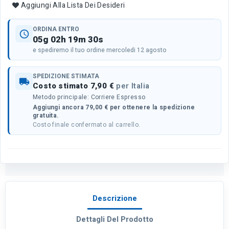
Aggiungi Alla Lista Dei Desideri
ORDINA ENTRO
schedule
05g 02h 19m 30s
e spediremo il tuo ordine mercoledi 12 agosto
SPEDIZIONE STIMATA
local_shipping
Costo stimato 7,90 €
per Italia
Metodo principale: Corriere Espresso
Aggiungi ancora 79,00 € per ottenere la spedizione
gratuita.
Costo finale confermato al carrello.
Descrizione
Dettagli Del Prodotto