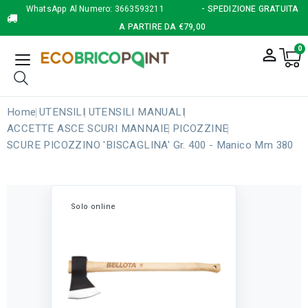
WhatsApp Al Numero:
3663593211
- SPEDIZIONE GRATUITA
A PARTIRE DA €79,00
0
person_outline
Home
UTENSILI
UTENSILI MANUALI
ACCETTE ASCE SCURI MANNAIE
PICOZZINE
SCURE PICOZZINO 'BISCAGLINA' Gr. 400 - Manico Mm 380
Solo online