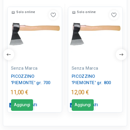
Solo online
Solo online
Senza Marca
Senza Marca
PICOZZINO
PICOZZINO
'PIEMONTE' gr. 700
'PIEMONTE' gr. 800
11,00 €
12,00 €
Aggiungi
Aggiungi
description
SCHEDA DATI
description
SCHEDA DATI
Scheda dati
Scheda dati
close
close