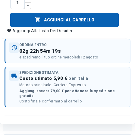

AGGIUNGI AL CARRELLO
Aggiungi Alla Lista Dei Desideri
ORDINA ENTRO
schedule
02g 22h 54m 19s
e spediremo il tuo ordine mercoledi 12 agosto
SPEDIZIONE STIMATA
local_shipping
Costo stimato 5,90 €
per Italia
Metodo principale: Corriere Espresso
Aggiungi ancora 79,00 € per ottenere la spedizione
gratuita.
Costo finale confermato al carrello.