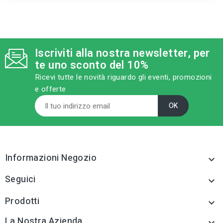
qr_code_2
qr_code_2
CODICE FIGURA
CODICE FIGURA
ED0043
ED0043
Iscriviti alla nostra newsletter, per
category
category
MODELLO
MODELLO
te uno sconto del 10%
gr. 700
gr. 800
Ricevi tutte le novità riguardo gli eventi, promozioni
e offerte
sell
sell
CATEGORIA PRODOTTO
CATEGORIA PRODOTTO
Martelli, martelline e
Martelli, martelline e
picconi
picconi
tune
tune
TIPO
TIPO
Martelli, martelline e
Martelli, martelline e
picconi
picconi
Informazioni Negozio

tune
tune
RC LABEL
RC LABEL
Seguici

Disponibile online
Disponibile online
Prodotti

La Nostra Azienda