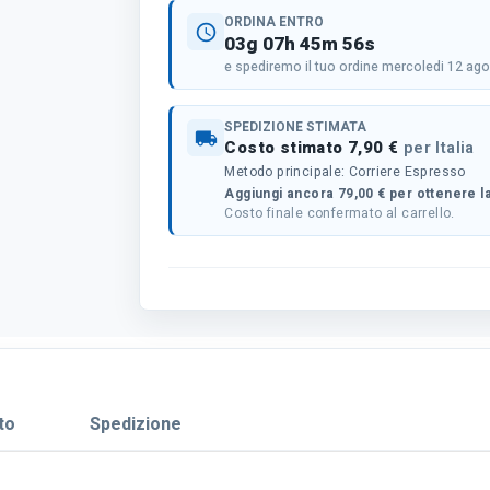
ORDINA ENTRO
schedule
03g 07h 45m 56s
e spediremo il tuo ordine mercoledi 12 ag
SPEDIZIONE STIMATA
local_shipping
Costo stimato 7,90 €
per Italia
Metodo principale: Corriere Espresso
Aggiungi ancora 79,00 € per ottenere la
Costo finale confermato al carrello.
to
Spedizione