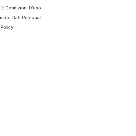
 E Condizioni D'uso
tune
TIPO
Pitoneria
ento Dati Personali
Policy
tune
RC LABEL
Disponibile 