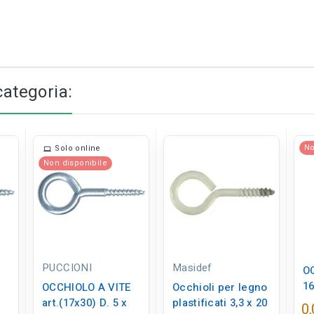
categoria:
No
Solo online
Non disponibile
PUCCIONI
Masidef
O
1
E
OCCHIOLO A VITE
Occhioli per legno
art.(17x30) D. 5 x
plastificati 3,3 x 20
0,