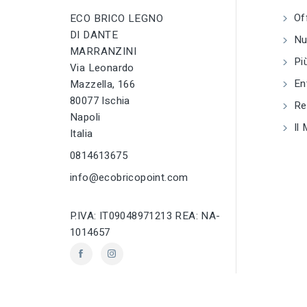
Of
ECO BRICO LEGNO
tune
TIPO
DI DANTE
Pitoneria
Nuo
MARRANZINI
Più
Via Leonardo
tune
RC LABEL
Disponibile onlin
En
Mazzella, 166
80077 Ischia
Reg
Napoli
Il 
Italia
0814613675
info@ecobricopoint.com
P.IVA: IT09048971213 REA: NA-
1014657