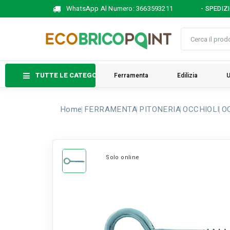
WhatsApp Al Numero:
3663593211
- SPEDIZ
TUTTE LE CATEGORIE
Ferramenta
Edilizia
U
Home
FERRAMENTA
PITONERIA
OCCHIOLI
OC
Solo online