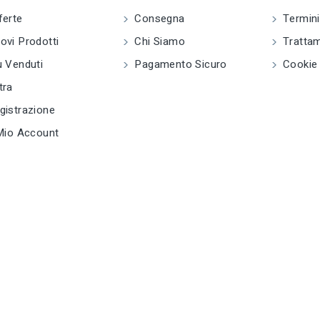
ferte
Consegna
Termini
tune
TIPO
Pitoneria
vi Prodotti
Chi Siamo
Trattam
 Venduti
Pagamento Sicuro
Cookie 
tune
RC LABEL
e
Disponibile online
tra
istrazione
Mio Account