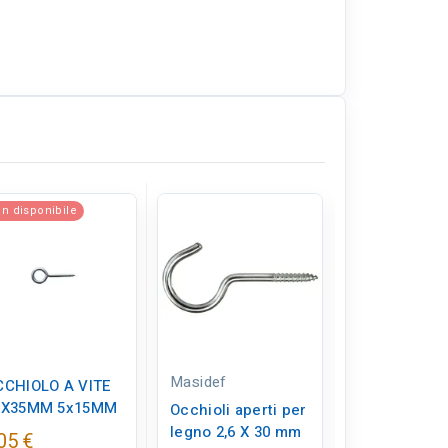
n disponibile
Solo online
Masidef
PUCCIONI
CCHIOLO A VITE
6X35MM 5x15MM
Occhioli aperti per
OCCHIOLO A
legno 2,6 X 30 mm
art.(16x40) D
05 €